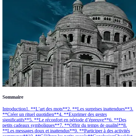
Sommaire
Introduction
1. **L’art des mots**
2. **Les surprises inattendues**
3.
**Créer un rituel quotidien**
4. **Exprimer des gestes
significatifs**
5. **Le réconfort en période d’épreuve**
6. **Des
petits cadeaux symboliques**
7. **Offrir du temps de qualité**
8.
**Les messages doux et inattendus**
9. **Participer à des activités