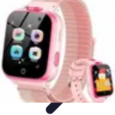
Amour et Cœurs
Relations Amoureuses
Relations amoureuses
Symbolique et
Rituels
Tendances
Psychologie de l'Amour
Amour et Cœurs