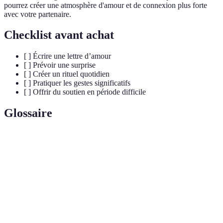
pourrez créer une atmosphère d'amour et de connexion plus forte
avec votre partenaire.
Checklist avant achat
[ ] Écrire une lettre d’amour
[ ] Prévoir une surprise
[ ] Créer un rituel quotidien
[ ] Pratiquer les gestes significatifs
[ ] Offrir du soutien en période difficile
Glossaire
Terme
Définition
Échanges qui se font sans mots, principalement
Communication
à travers des gestes, des expressions faciales,
non verbale
etc.
Relation où les partenaires se soutiennent
Relation
mutuellement dans leur croissance personnelle