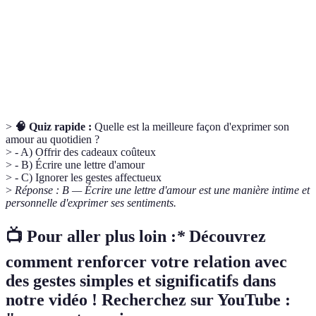
épanouissante
et collective.
Habitudes ou activités régulières que les
Rituels
partenaires effectuent ensemble pour renforcer
relationnels
leur lien.
>
🧠 Quiz rapide :
Quelle est la meilleure façon d'exprimer son
amour au quotidien ?
> - A) Offrir des cadeaux coûteux
> - B) Écrire une lettre d'amour
> - C) Ignorer les gestes affectueux
>
Réponse : B — Écrire une lettre d'amour est une manière intime et
personnelle d'exprimer ses sentiments.
📺 Pour aller plus loin :
*
Découvrez
comment renforcer votre relation avec
des gestes simples et significatifs dans
notre vidéo ! Recherchez sur YouTube :