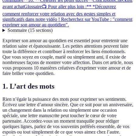
communes**
10. **Célébrer les petits succès**
Conclusion
Checklist
avant achat
Glossaire
📺 Pour aller plus loin :** *Découvrez
comment renforcer votre relation avec des gestes simples et
significatifs dans notre vidéo ! Recherchez sur YouTube : "comment
exprimer son amour au quotidien".
Sommaire
(
15
sections
)
Exprimer son amour au quotidien est essentiel pour entretenir une
relation saine et épanouissante. Les petites attentions peuvent faire
toute la différence et contribuer à renforcer les liens émotionnels.
Que vous soyez en couple, marié ou simplement ami, il existe de
nombreuses façons de montrer votre affection. Dans cet article, nous
vous proposons 10 manières créatives d'exprimer votre amour et de
faire briller votre quotidien.
1.
L’art des mots
Rien n’égale la puissance des mots pour exprimer ses sentiments.
Écrivez une lettre d’amour sincère. Que ce soit pour un anniversaire,
un changement dans la relation ou simplement une occasion
spéciale, une lettre manuscrite peut toucher le cœur de votre
partenaire. Accordez-vous un moment tranquille pour rédiger
quelques lignes, parlez de vos souvenirs préférés ensemble, de vos
espoirs ou tout simplement de ce que vous aimez chez l’autre.