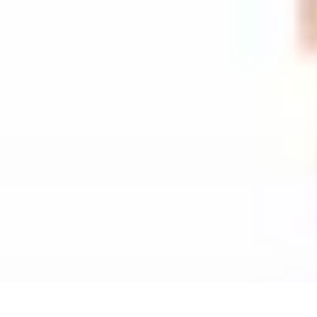
Amour et Cœurs
Relations Amoureuses
Relations amoureuses
Symbolique et Rituels
Ten
Amour et Cœurs