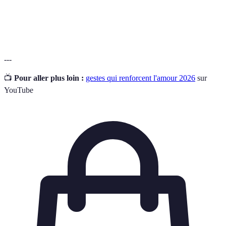
Contact
Interaction corporelle qui renforce les liens affectifs,
physique
comme les câlins ou les caresses.
---
📺
Pour aller plus loin :
gestes qui renforcent l'amour 2026
sur
YouTube