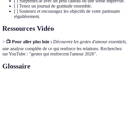
[ ] Surprenez-le avec un petit cadeau ou une sortie imprévue.
[ ] Tenez un journal de gratitude ensemble.
[ ] Soutenez et encouragez les objectifs de votre partenaire
régulièrement.
Ressources Vidéo
>
📺 Pour aller plus loin :
Découvrez les gestes d'amour essentiels
,
une analyse complète de ce qui renforce les relations. Recherchez
sur YouTube : "gestes qui renforcent l'amour 2026".
Glossaire
Terme
Définition
Gestes
Actions symboliques qui expriment des sentiments
d'amour
affectueux et créent des liens émotionnels.
Écoute
Technique de communication qui implique d'écouter
active
attentivement ce que l'autre dit sans interruption.