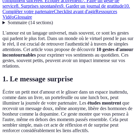
compliment sincère
6. Écouter activement
7. Faire un geste de
service
8. Surprises spontanées
9. Garder un journal de gratitude
10.
Compléter votre partenaire
Checklist avant d'agir
Ressources
Vidéo
Glossaire
Sommaire
(
14
sections
)
L'amour est un langage universel, mais souvent, ce sont les gestes
qui parlent le plus fort. Dans un monde où le virtuel prend le pas sur
le réel, il est crucial de retrouver l'authenticité à travers de simples
attentions. Cet article vous propose de découvrir
10 gestes d'amour
incontournables
pour exprimer vos sentiments au quotidien. Ces
gestes, souvent petits, peuvent avoir un impact immense sur vos
relations.
1. Le message surprise
Écrire un petit mot d'amour et le glisser dans un espace inattendu,
comme dans un livre, un portefeuille ou une lunch box, peut
illuminer la journée de votre partenaire. Les
études montrent
que
recevoir un message doux, même anonyme, libère des hormones de
bonheur comme la dopamine. Ce geste montre que vous pensez à
l'autre, même en dehors des moments passés ensemble. Cela peut
sembler simple, mais cet acte de réflexion et de surprise peut
renforcer considérablement les liens affectifs.