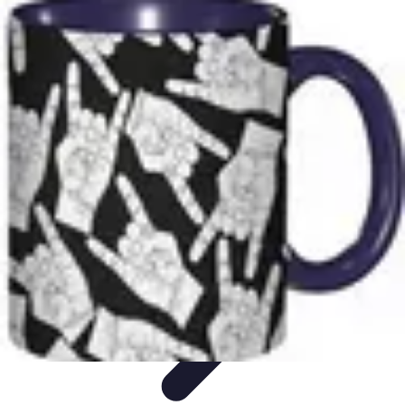
Amour et Cœurs
Relations Amoureuses
Relations amoureuses
Symbolique et
Rituels
Tendances
Psychologie de l'Amour
Amour et Cœurs