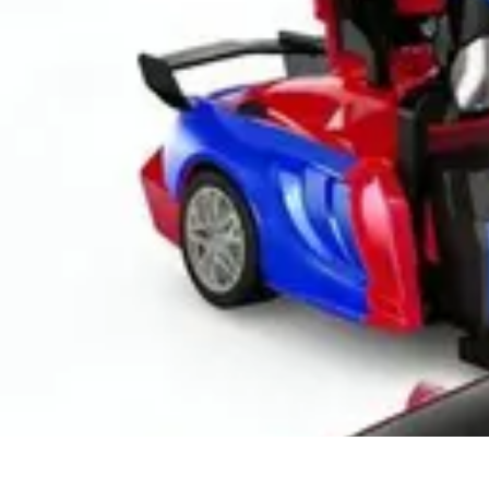
Amour et Cœurs
Relations Amoureuses
Relations amoureuses
Symbolique et Rituels
Ten
Amour et Cœurs