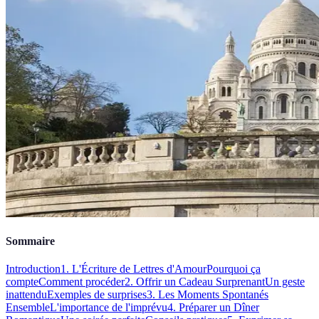
Sommaire
Introduction
1. L'Écriture de Lettres d'Amour
Pourquoi ça
compte
Comment procéder
2. Offrir un Cadeau Surprenant
Un geste
inattendu
Exemples de surprises
3. Les Moments Spontanés
Ensemble
L'importance de l'imprévu
4. Préparer un Dîner