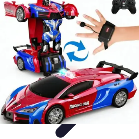
Amour et Cœurs
Relations Amoureuses
Relations amoureuses
Symbolique et
Rituels
Tendances
Psychologie de l'Amour
Amour et Cœurs