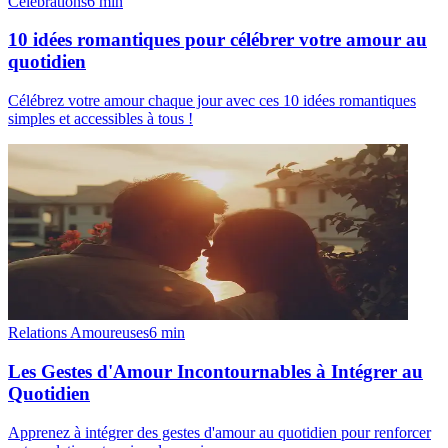
Célébrations
6
min
10 idées romantiques pour célébrer votre amour au
quotidien
Célébrez votre amour chaque jour avec ces 10 idées romantiques
simples et accessibles à tous !
Relations Amoureuses
6
min
Les Gestes d'Amour Incontournables à Intégrer au
Quotidien
Apprenez à intégrer des gestes d'amour au quotidien pour renforcer