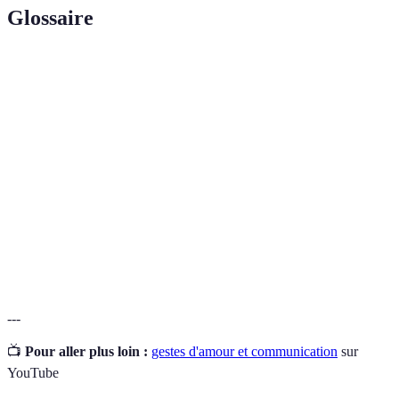
Glossaire
Terme
Définition
Gestes
Actions symboliques qui renforcent les liens affectifs
d'amour
entre les partenaires.
La capacité à s'entendre et à se comprendre
Complicité
intuitivement, renforçant le lien entre partenaires.
Habitudes ou pratiques régulières qui favorisent la
Rituels
connexion et la communication dans une relation.
---
📺
Pour aller plus loin :
gestes d'amour et communication
sur
YouTube