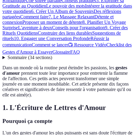
Romantique
Une soirée parfaite
Conseils pratiques
5. Exprimer sa
Gratitude au Quotidien
Le pouvoir des mots
Intégrer la gratitude dans
votre quotidien
6. Créer Un Album de Souvenirs
Des réflexions
partagées
Comment faire
7. Le Massage Relaxant
Détente et
connexion
Proposer un moment de détente
8. Planifier Un Voyage
Surprise
L'aventure à deux
Conseils pour l'organisation
9. Créer des
Rituels Quotidiens
Construire des liens durables
Suggestions de
rituels
10. Engager une Conversation Profonde
Réussir la
communication
Comment se lancer
📺 Ressource Vidéo
Checklist des
Gestes d'Amour à Essayer
Glossaire
FAQ
Sommaire
(
34
sections
)
Dans un monde où la routine peut éteindre les passions, les
gestes
d'amour
prennent toute leur importance pour entretenir la flamme
de l'affection. Ces petits actes peuvent transformer une simple
journée en une moment inoubliable. Cet article présente dix façons
créatives et significatives de faire ressentir à votre partenaire qu'il ou
elle est aimé(e).
1. L'Écriture de Lettres d'Amour
Pourquoi ça compte
L'un des gestes d'amour les plus puissants est sans doute l'écriture de