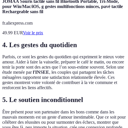
JOMAA Souris tactile sans fil Bluetooth Portable, Tri-Mode,
pour Win/Mac/iOS, g gestes multifonctions minces, pavé tactile
Rechargeable sans fil
fr.aliexpress.com
49.99
EUR
Voir le prix
4. Les gestes du quotidien
Parfois, ce sont les gestes du quotidien qui expriment le mieux votre
amour. Aider à faire la vaisselle, préparer le café le matin, ou encore
tenir la porte sont des actes que l’on sous-estime souvent. Selon une
étude menée par
l'INSEE
, les couples qui partagent les tâches
ménagères rapportent une satisfaction relationnelle élevée. Ces
gestes montrent votre volonté de contribuer à la vie commune et
renforcent les liens affectifs.
5. Le soutien inconditionnel
Être présent pour son partenaire dans les bons comme dans les
mauvais moments est un geste d'amour inestimable. Que ce soit pour
célébrer des réussites ou pour surmonter des échecs, montrer que
vous êtes là, peu importe la situation, crée une connexion profonde.