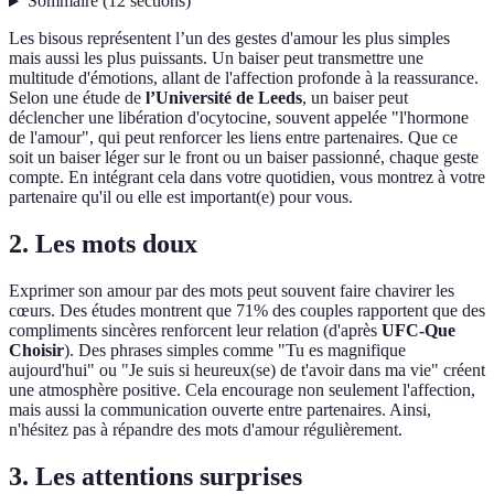
Sommaire
(
12
sections
)
Les bisous représentent l’un des gestes d'amour les plus simples
mais aussi les plus puissants. Un baiser peut transmettre une
multitude d'émotions, allant de l'affection profonde à la reassurance.
Selon une étude de
l’Université de Leeds
, un baiser peut
déclencher une libération d'ocytocine, souvent appelée "l'hormone
de l'amour", qui peut renforcer les liens entre partenaires. Que ce
soit un baiser léger sur le front ou un baiser passionné, chaque geste
compte. En intégrant cela dans votre quotidien, vous montrez à votre
partenaire qu'il ou elle est important(e) pour vous.
2. Les mots doux
Exprimer son amour par des mots peut souvent faire chavirer les
cœurs. Des études montrent que 71% des couples rapportent que des
compliments sincères renforcent leur relation (d'après
UFC-Que
Choisir
). Des phrases simples comme "Tu es magnifique
aujourd'hui" ou "Je suis si heureux(se) de t'avoir dans ma vie" créent
une atmosphère positive. Cela encourage non seulement l'affection,
mais aussi la communication ouverte entre partenaires. Ainsi,
n'hésitez pas à répandre des mots d'amour régulièrement.
3. Les attentions surprises