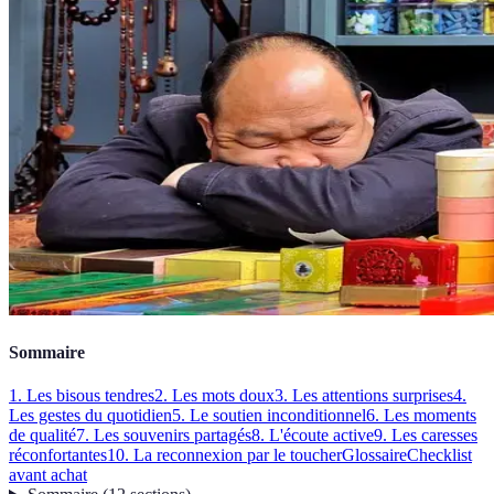
Sommaire
1. Les bisous tendres
2. Les mots doux
3. Les attentions surprises
4.
Les gestes du quotidien
5. Le soutien inconditionnel
6. Les moments
de qualité
7. Les souvenirs partagés
8. L'écoute active
9. Les caresses
réconfortantes
10. La reconnexion par le toucher
Glossaire
Checklist
avant achat