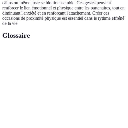
câlins ou même juste se blottir ensemble. Ces gestes peuvent
renforcer le lien émotionnel et physique entre les partenaires, tout en
diminuant l'anxiété et en renforçant l'attachement. Créer ces
occasions de proximité physique est essentiel dans le rythme effréné
de la vie.
Glossaire
Terme
Définition
Gestes
Actions ou comportements qui expriment l'affection
d'amour
et l'engagement entre partenaires.
Technique de communication où l'on conserve son
Écoute
attention sur l'autre afin d'améliorer la
active
compréhension.
Hormone souvent liée à l'attachement et aux
Ocytocine
interactions sociales positives.