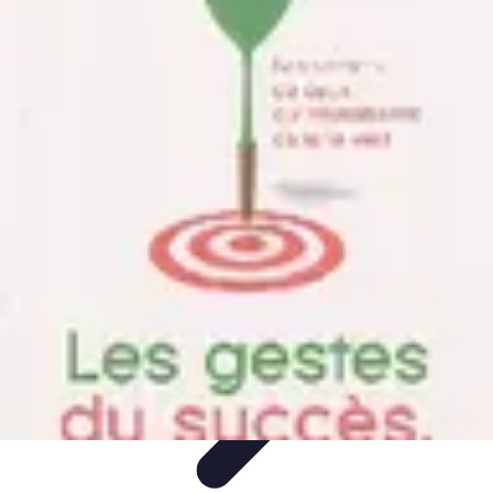
Amour et Cœurs
Relations Amoureuses
Relations amoureuses
Symbolique et
Rituels
Tendances
Psychologie de l'Amour
Amour et Cœurs