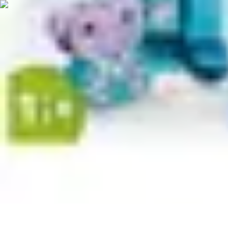
Amour et Cœurs
Relations Amoureuses
Relations amoureuses
Symbolique et Rituels
Ten
Amour et Cœurs