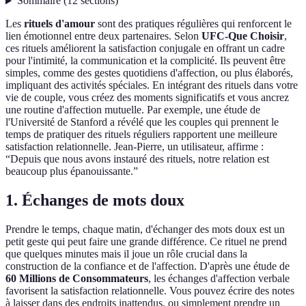
Sommaire
(
12
sections
)
Les
rituels d'amour
sont des pratiques régulières qui renforcent le
lien émotionnel entre deux partenaires. Selon
UFC-Que Choisir
,
ces rituels améliorent la satisfaction conjugale en offrant un cadre
pour l'intimité, la communication et la complicité. Ils peuvent être
simples, comme des gestes quotidiens d'affection, ou plus élaborés,
impliquant des activités spéciales. En intégrant des rituels dans votre
vie de couple, vous créez des moments significatifs et vous ancrez
une routine d'affection mutuelle. Par exemple, une étude de
l'Université de Stanford a révélé que les couples qui prennent le
temps de pratiquer des rituels réguliers rapportent une meilleure
satisfaction relationnelle. Jean-Pierre, un utilisateur, affirme :
“Depuis que nous avons instauré des rituels, notre relation est
beaucoup plus épanouissante.”
1. Échanges de mots doux
Prendre le temps, chaque matin, d'échanger des mots doux est un
petit geste qui peut faire une grande différence. Ce rituel ne prend
que quelques minutes mais il joue un rôle crucial dans la
construction de la confiance et de l'affection. D'après une étude de
60 Millions de Consommateurs
, les échanges d'affection verbale
favorisent la satisfaction relationnelle. Vous pouvez écrire des notes
à laisser dans des endroits inattendus, ou simplement prendre un