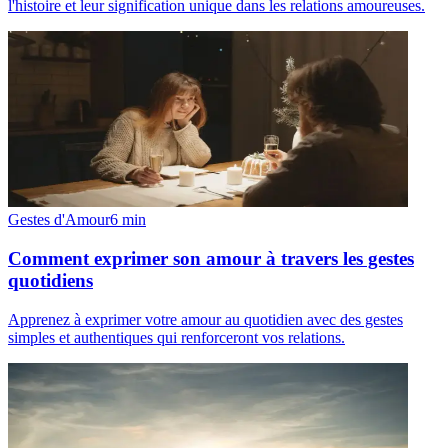
l'histoire et leur signification unique dans les relations amoureuses.
Gestes d'Amour
6
min
Comment exprimer son amour à travers les gestes
quotidiens
Apprenez à exprimer votre amour au quotidien avec des gestes
simples et authentiques qui renforceront vos relations.