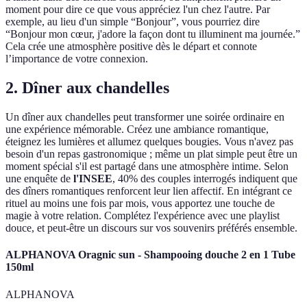
moment pour dire ce que vous appréciez l'un chez l'autre. Par
exemple, au lieu d'un simple “Bonjour”, vous pourriez dire
“Bonjour mon cœur, j'adore la façon dont tu illuminent ma journée.”
Cela crée une atmosphère positive dès le départ et connote
l’importance de votre connexion.
2. Dîner aux chandelles
Un dîner aux chandelles peut transformer une soirée ordinaire en
une expérience mémorable. Créez une ambiance romantique,
éteignez les lumières et allumez quelques bougies. Vous n'avez pas
besoin d'un repas gastronomique ; même un plat simple peut être un
moment spécial s'il est partagé dans une atmosphère intime. Selon
une enquête de
l'INSEE
, 40% des couples interrogés indiquent que
des dîners romantiques renforcent leur lien affectif. En intégrant ce
rituel au moins une fois par mois, vous apportez une touche de
magie à votre relation. Complétez l'expérience avec une playlist
douce, et peut-être un discours sur vos souvenirs préférés ensemble.
ALPHANOVA Oragnic sun - Shampooing douche 2 en 1 Tube
150ml
ALPHANOVA