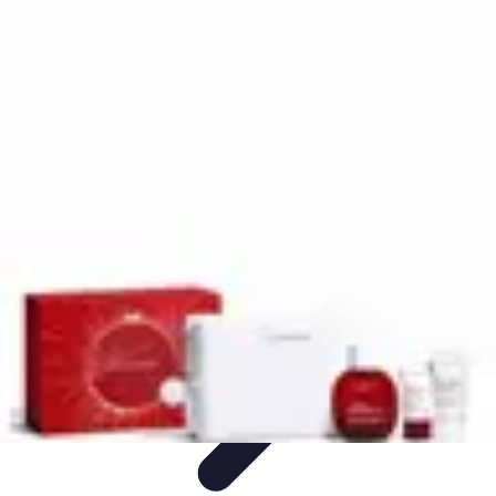
Amour et Cœurs
Relations Amoureuses
Relations amoureuses
Symbolique et
Rituels
Tendances
Psychologie de l'Amour
Amour et Cœurs