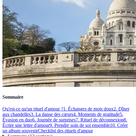
Sommaire
Qu'est-ce qu'un rituel d'amour ?
1. Échanges de mots doux
2. Dîner
aux chandelles
3. La danse des cœurs
4. Moments de gratitude
5.
Évasion en duo
6. Journée de surprises
7. Rituel de déconnexion
8.
Écrire une lettre d'amour
9. Prendre soin de soi ensemble
10. Créer
un album souvenir
Checklist des rituels d'amour