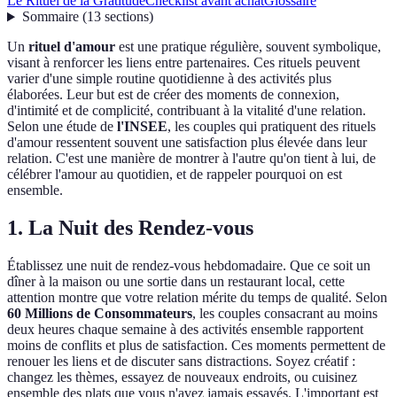
Le Rituel de la Gratitude
Checklist avant achat
Glossaire
Sommaire
(
13
sections
)
Un
rituel d'amour
est une pratique régulière, souvent symbolique,
visant à renforcer les liens entre partenaires. Ces rituels peuvent
varier d'une simple routine quotidienne à des activités plus
élaborées. Leur but est de créer des moments de connexion,
d'intimité et de complicité, contribuant à la vitalité d'une relation.
Selon une étude de
l'INSEE
, les couples qui pratiquent des rituels
d'amour ressentent souvent une satisfaction plus élevée dans leur
relation. C'est une manière de montrer à l'autre qu'on tient à lui, de
célébrer l'amour au quotidien, et de rappeler pourquoi on est
ensemble.
1. La Nuit des Rendez-vous
Établissez une nuit de rendez-vous hebdomadaire. Que ce soit un
dîner à la maison ou une sortie dans un restaurant local, cette
attention montre que votre relation mérite du temps de qualité. Selon
60 Millions de Consommateurs
, les couples consacrant au moins
deux heures chaque semaine à des activités ensemble rapportent
moins de conflits et plus de satisfaction. Ces moments permettent de
renouer les liens et de discuter sans distractions. Soyez créatif :
changez les thèmes, essayez de nouveaux endroits, ou cuisinez
ensemble des plats que vous n'avez jamais essayés. L'important est