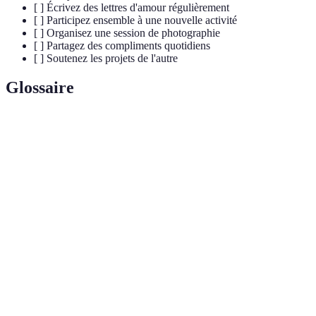
[ ] Écrivez des lettres d'amour régulièrement
[ ] Participez ensemble à une nouvelle activité
[ ] Organisez une session de photographie
[ ] Partagez des compliments quotidiens
[ ] Soutenez les projets de l'autre
Glossaire
Terme
Définition
Rituel
Une pratique régulière pour renforcer les liens entre
d'amour
partenaires.
Proximité émotionnelle favorisée par la confiance et
Intimité
l'échange dans une relation.
Un objet ou un événement significatif partagé entre
Souvenir
partenaires, servant à renforcer les liens.