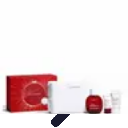
Amour et Cœurs
Relations Amoureuses
Relations amoureuses
Symbolique et
Rituels
Tendances
Psychologie de l'Amour
Amour et Cœurs