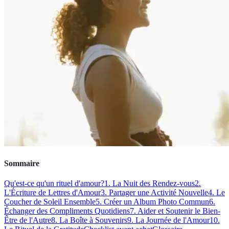
Sommaire
Qu'est-ce qu'un rituel d'amour?
1. La Nuit des Rendez-vous
2.
L'Écriture de Lettres d'Amour
3. Partager une Activité Nouvelle
4. Le
Coucher de Soleil Ensemble
5. Créer un Album Photo Commun
6.
Échanger des Compliments Quotidiens
7. Aider et Soutenir le Bien-
Être de l'Autre
8. La Boîte à Souvenirs
9. La Journée de l'Amour
10.