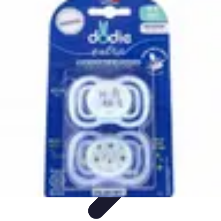
Amour et Cœurs
Relations Amoureuses
Relations amoureuses
Symbolique et
Rituels
Tendances
Psychologie de l'Amour
Amour et Cœurs