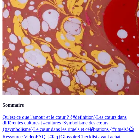
Sommaire
Qu'est-ce que l'amour et le cœur ? {#definition}
Les cœurs dans
différentes cultures {#cultures}
Symbolisme des cœurs
{#symbolisme}
Le cœur dans les rituels et célébrations {#rituels}
📺
Ressource Vidéo
FAQ {#faq}
Glossaire
Checklist avant achat