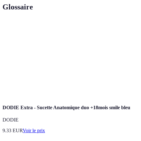
Glossaire
Terme
Définition
Organe symbolique représentant les émotions, en
Cœur
particulier l'amour.
Sentiment profond d'affection envers une autre
Amour
personne.
Terme japonais décrivant quelque chose de mignon ou
Kawaii
d'adorable, souvent lié à l'affection.
DODIE Extra - Sucette Anatomique duo +18mois smile bleu
DODIE
9.33
EUR
Voir le prix