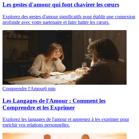
Les gestes d'amour qui font chavirer les cœurs
Explorez des gestes d'amour significatifs pour établir une connexion
profonde avec votre partenaire et faire battre les cœurs.
Comprendre l'Amour
6
min
Les Langages de l'Amour : Comment les
Comprendre et les Exprimer
Explorez les langages de l'amour et apprenez à les exprimer pour
enrichir vos relations personnelles.