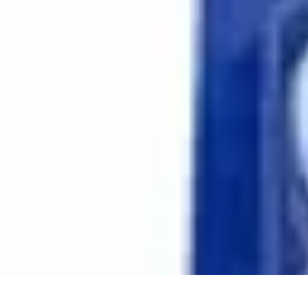
Amour et Cœurs
Relations Amoureuses
Relations amoureuses
Symbolique et Rituels
Ten
Amour et Cœurs