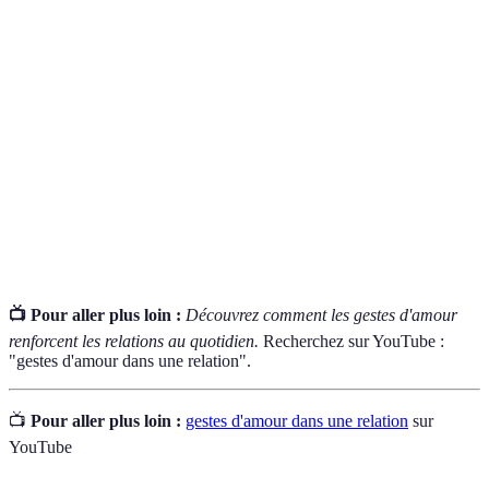
Terme
Définition
Actions symboliques montrant affection et
Gestes d'amour
respect envers un partenaire.
Intimité
Proximité et confiance partagée entre
émotionnelle
partenaires, renforcée par les gestes.
Communication
Échanges d'émotions et d'informations sans
non verbale
l'utilisation de mots.
📺 Pour aller plus loin :
Découvrez comment les gestes d'amour
renforcent les relations au quotidien.
Recherchez sur YouTube :
"gestes d'amour dans une relation".
📺
Pour aller plus loin :
gestes d'amour dans une relation
sur
YouTube