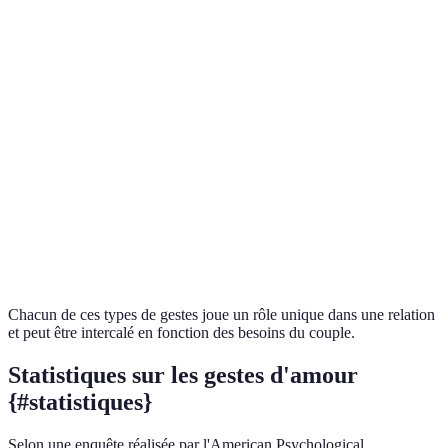
Gestes
Renforce l'estime
Compliments
Quotidien
verbaux
de soi
Gestes
Câlins,
Augmente l'intimité
Quotidien
physiques
baisers
Surprises,
Gestes
Crée un sentiment
repas faits
Hebdomad
d'attention
de valorisation
maison
Gestes de
Écoute
Renforce la
Quotidien
soutien
active
confiance
Chacun de ces types de gestes joue un rôle unique dans une relation
et peut être intercalé en fonction des besoins du couple.
Statistiques sur les gestes d'amour
{#statistiques}
Selon une enquête réalisée par l'American Psychological