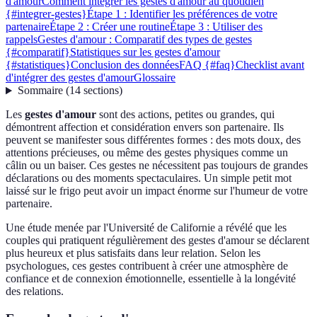
d'amour
Comment intégrer les gestes d'amour au quotidien
{#integrer-gestes}
Étape 1 : Identifier les préférences de votre
partenaire
Étape 2 : Créer une routine
Étape 3 : Utiliser des
rappels
Gestes d'amour : Comparatif des types de gestes
{#comparatif}
Statistiques sur les gestes d'amour
{#statistiques}
Conclusion des données
FAQ {#faq}
Checklist avant
d'intégrer des gestes d'amour
Glossaire
Sommaire
(
14
sections
)
Les
gestes d'amour
sont des actions, petites ou grandes, qui
démontrent affection et considération envers son partenaire. Ils
peuvent se manifester sous différentes formes : des mots doux, des
attentions précieuses, ou même des gestes physiques comme un
câlin ou un baiser. Ces gestes ne nécessitent pas toujours de grandes
déclarations ou des moments spectaculaires. Un simple petit mot
laissé sur le frigo peut avoir un impact énorme sur l'humeur de votre
partenaire.
Une étude menée par l'Université de Californie a révélé que les
couples qui pratiquent régulièrement des gestes d'amour se déclarent
plus heureux et plus satisfaits dans leur relation. Selon les
psychologues, ces gestes contribuent à créer une atmosphère de
confiance et de connexion émotionnelle, essentielle à la longévité
des relations.