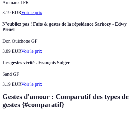
Ammareal FR
3.19
EUR
Voir le prix
N'oubliez pas ! Faits & gestes de la répsidence Sarkozy - Edwy
Plenel
Don Quichotte GF
3.89
EUR
Voir le prix
Les gestes vérité - François Sulger
Sand GF
3.19
EUR
Voir le prix
Gestes d'amour : Comparatif des types de
gestes {#comparatif}
Type de geste
Exemple
Impact émotionnel
Fréquenc