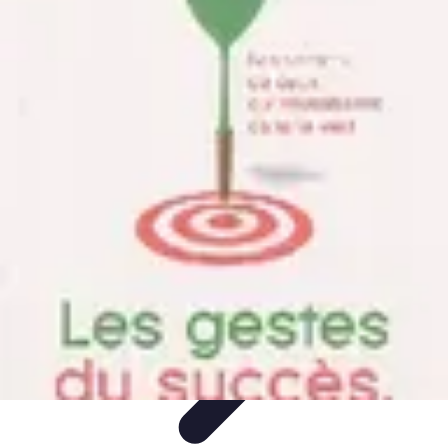
Amour et Cœurs
Relations Amoureuses
Relations amoureuses
Symbolique et
Rituels
Tendances
Psychologie de l'Amour
Amour et Cœurs