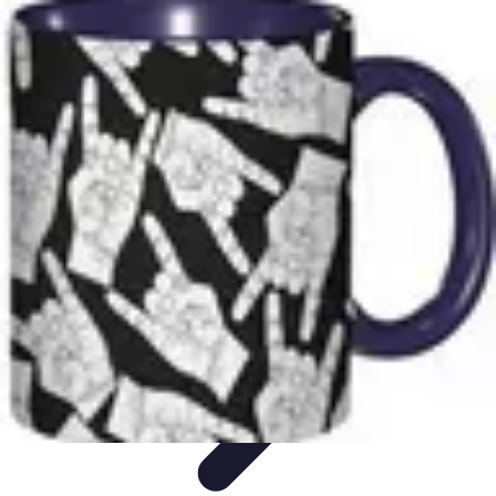
Amour et Cœurs
Relations Amoureuses
Relations amoureuses
Symbolique et
Rituels
Tendances
Psychologie de l'Amour
Amour et Cœurs