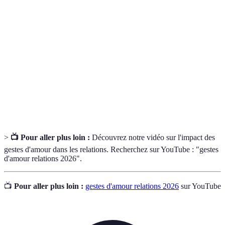
Gestes
Actions qui expriment affection et considération
d'amour
dans une relation.
Intimité
Proximité et connexion affective profonde entre
émotionnelle
deux personnes.
Écoute
Technique de communication où l'on écoute
active
attentivement et répond avec empathie.
>
📺 Pour aller plus loin :
Découvrez notre vidéo sur l'impact des
gestes d'amour dans les relations. Recherchez sur YouTube : "gestes
d'amour relations 2026".
📺
Pour aller plus loin :
gestes d'amour relations 2026
sur YouTube