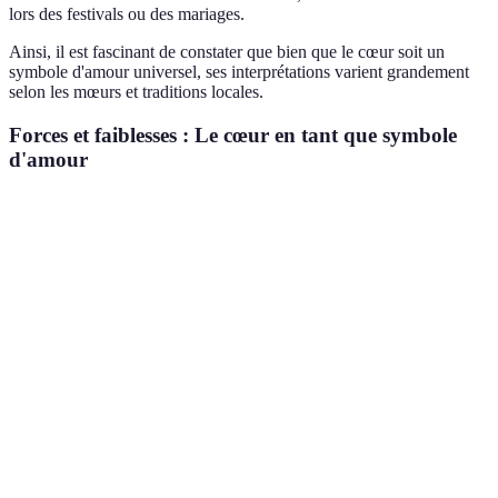
lors des festivals ou des mariages.
Ainsi, il est fascinant de constater que bien que le cœur soit un
symbole d'amour universel, ses interprétations varient grandement
selon les mœurs et traditions locales.
Forces et faiblesses : Le cœur en tant que symbole
d'amour
Critère
Force
Faiblesse
Verdict
Intéressant
Reconnaissable
Trop de
Universalisme
mais
par tous
romantisation
simpliste
Utilisé dans
Manque de
Utile pour les
Polyvalence
divers
profondeur
premières
contextes
variée
impressions
Éveille de
Impact fort
Émotionnel
fortes
Surutilisation