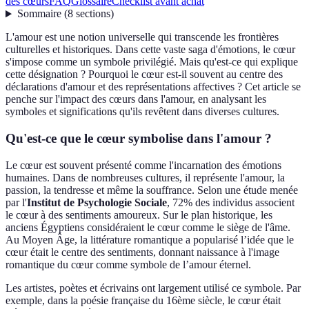
des cœurs
FAQ
Glossaire
Checklist avant achat
Sommaire
(
8
sections
)
L'amour est une notion universelle qui transcende les frontières
culturelles et historiques. Dans cette vaste saga d'émotions, le cœur
s'impose comme un symbole privilégié. Mais qu'est-ce qui explique
cette désignation ? Pourquoi le cœur est-il souvent au centre des
déclarations d'amour et des représentations affectives ? Cet article se
penche sur l'impact des cœurs dans l'amour, en analysant les
symboles et significations qu'ils revêtent dans diverses cultures.
Qu'est-ce que le cœur symbolise dans l'amour ?
Le cœur est souvent présenté comme l'incarnation des émotions
humaines. Dans de nombreuses cultures, il représente l'amour, la
passion, la tendresse et même la souffrance. Selon une étude menée
par l'
Institut de Psychologie Sociale
, 72% des individus associent
le cœur à des sentiments amoureux. Sur le plan historique, les
anciens Égyptiens considéraient le cœur comme le siège de l'âme.
Au Moyen Âge, la littérature romantique a popularisé l’idée que le
cœur était le centre des sentiments, donnant naissance à l'image
romantique du cœur comme symbole de l’amour éternel.
Les artistes, poètes et écrivains ont largement utilisé ce symbole. Par
exemple, dans la poésie française du 16ème siècle, le cœur était