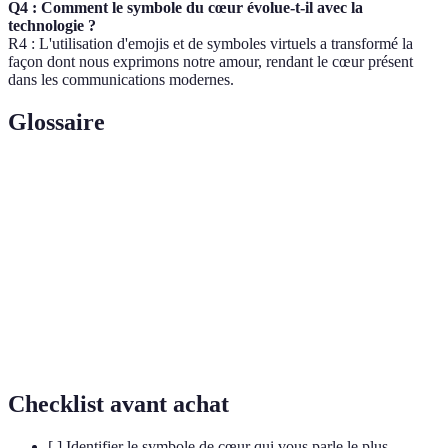
Q4 : Comment le symbole du cœur évolue-t-il avec la
technologie ?
R4 : L'utilisation d'emojis et de symboles virtuels a transformé la
façon dont nous exprimons notre amour, rendant le cœur présent
dans les communications modernes.
Glossaire
Terme
Définition
Cœur
Organe symbolisant les émotions humaines et l'amour.
Symbole
Un signe représentant une idée ou un concept.
Ensemble des valeurs, croyances et pratiques d'un
Culture
groupe.
Checklist avant achat
[ ] Identifier le symbole de cœur qui vous parle le plus