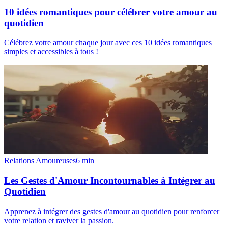
10 idées romantiques pour célébrer votre amour au
quotidien
Célébrez votre amour chaque jour avec ces 10 idées romantiques
simples et accessibles à tous !
Relations Amoureuses
6
min
Les Gestes d'Amour Incontournables à Intégrer au
Quotidien
Apprenez à intégrer des gestes d'amour au quotidien pour renforcer
votre relation et raviver la passion.