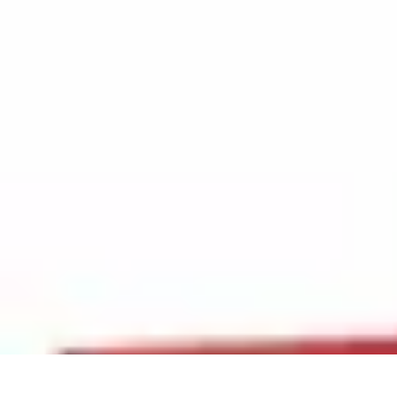
Amour et Cœurs
Relations Amoureuses
Relations amoureuses
Symbolique et Rituels
Ten
Amour et Cœurs