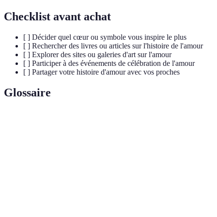
Checklist avant achat
[ ] Décider quel cœur ou symbole vous inspire le plus
[ ] Rechercher des livres ou articles sur l'histoire de l'amour
[ ] Explorer des sites ou galeries d'art sur l'amour
[ ] Participer à des événements de célébration de l'amour
[ ] Partager votre histoire d'amour avec vos proches
Glossaire
Terme
Définition
Saint-
Fête célébrée le 14 février en l'honneur de Saint
Valentin
Valentin, symbole de l'amour romantique.
Émotion
Sentiment partagé par tous les humains,
universelle
indépendamment de la culture ou du temps.
Concept qui prône l'acceptation de toutes les formes