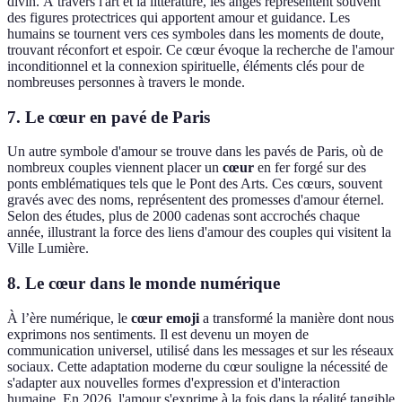
divin. À travers l'art et la littérature, les anges représentent souvent
des figures protectrices qui apportent amour et guidance. Les
humains se tournent vers ces symboles dans les moments de doute,
trouvant réconfort et espoir. Ce cœur évoque la recherche de l'amour
inconditionnel et la connexion spirituelle, éléments clés pour de
nombreuses personnes à travers le monde.
7. Le cœur en pavé de Paris
Un autre symbole d'amour se trouve dans les pavés de Paris, où de
nombreux couples viennent placer un
cœur
en fer forgé sur des
ponts emblématiques tels que le Pont des Arts. Ces cœurs, souvent
gravés avec des noms, représentent des promesses d'amour éternel.
Selon des études, plus de 2000 cadenas sont accrochés chaque
année, illustrant la force des liens d'amour des couples qui visitent la
Ville Lumière.
8. Le cœur dans le monde numérique
À l’ère numérique, le
cœur emoji
a transformé la manière dont nous
exprimons nos sentiments. Il est devenu un moyen de
communication universel, utilisé dans les messages et sur les réseaux
sociaux. Cette adaptation moderne du cœur souligne la nécessité de
s'adapter aux nouvelles formes d'expression et d'interaction
humaine. En 2026, l'amour s'exprime à la fois dans la réalité tangible