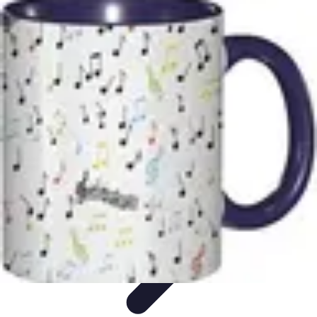
Amour et Cœurs
Relations Amoureuses
Relations amoureuses
Symbolique et
Rituels
Tendances
Psychologie de l'Amour
Amour et Cœurs