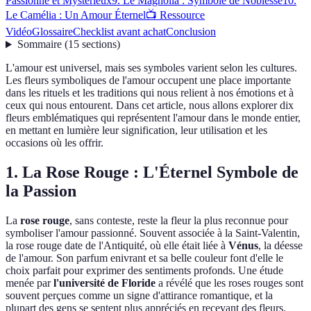
Passionné et Mystérieux
9. Le Magnolia : Symbole de Noblesse
10.
Le Camélia : Un Amour Éternel
📺 Ressource
Vidéo
Glossaire
Checklist avant achat
Conclusion
Sommaire
(
15
sections
)
L'amour est universel, mais ses symboles varient selon les cultures.
Les fleurs symboliques de l'amour occupent une place importante
dans les rituels et les traditions qui nous relient à nos émotions et à
ceux qui nous entourent. Dans cet article, nous allons explorer dix
fleurs emblématiques qui représentent l'amour dans le monde entier,
en mettant en lumière leur signification, leur utilisation et les
occasions où les offrir.
1. La Rose Rouge : L'Éternel Symbole de
la Passion
La
rose rouge
, sans conteste, reste la fleur la plus reconnue pour
symboliser l'amour passionné. Souvent associée à la Saint-Valentin,
la rose rouge date de l'Antiquité, où elle était liée à
Vénus
, la déesse
de l'amour. Son parfum enivrant et sa belle couleur font d'elle le
choix parfait pour exprimer des sentiments profonds. Une étude
menée par
l'université de Floride
a révélé que les roses rouges sont
souvent perçues comme un signe d'attirance romantique, et la
plupart des gens se sentent plus appréciés en recevant des fleurs.