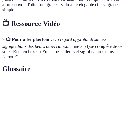
attire souvent l'attention grâce à sa beauté élégante et à sa grâce
simple.
📺 Ressource Vidéo
>
📺 Pour aller plus loin :
Un regard approfondi sur les
significations des fleurs dans l'amour
, une analyse complète de ce
sujet. Recherchez sur YouTube : "fleurs et significations dans
l'amour".
Glossaire
Terme
Définition
Symbolisme
Représentation des émotions et des sentiments
Floral
par les fleurs.
Langage des
Pratique consistant à attribuer des significations
Fleurs
aux fleurs.