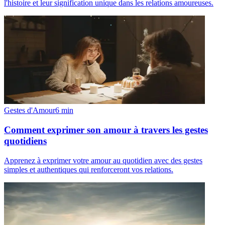
l'histoire et leur signification unique dans les relations amoureuses.
Gestes d'Amour
6
min
Comment exprimer son amour à travers les gestes
quotidiens
Apprenez à exprimer votre amour au quotidien avec des gestes
simples et authentiques qui renforceront vos relations.