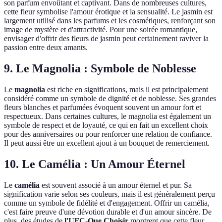
son parfum envoûtant et captivant. Dans de nombreuses cultures,
cette fleur symbolise l'amour érotique et la sensualité. Le jasmin est
largement utilisé dans les parfums et les cosmétiques, renforçant son
image de mystère et d'attractivité. Pour une soirée romantique,
envisager d'offrir des fleurs de jasmin peut certainement raviver la
passion entre deux amants.
9. Le Magnolia : Symbole de Noblesse
Le
magnolia
est riche en significations, mais il est principalement
considéré comme un symbole de dignité et de noblesse. Ses grandes
fleurs blanches et parfumées évoquent souvent un amour fort et
respectueux. Dans certaines cultures, le magnolia est également un
symbole de respect et de loyauté, ce qui en fait un excellent choix
pour des anniversaires ou pour renforcer une relation de confiance.
Il peut aussi être un excellent ajout à un bouquet de remerciement.
10. Le Camélia : Un Amour Éternel
Le
camélia
est souvent associé à un amour éternel et pur. Sa
signification varie selon ses couleurs, mais il est généralement perçu
comme un symbole de fidélité et d'engagement. Offrir un camélia,
c'est faire preuve d'une dévotion durable et d'un amour sincère. De
plus, des études de
l'UFC-Que Choisir
montrent que cette fleur