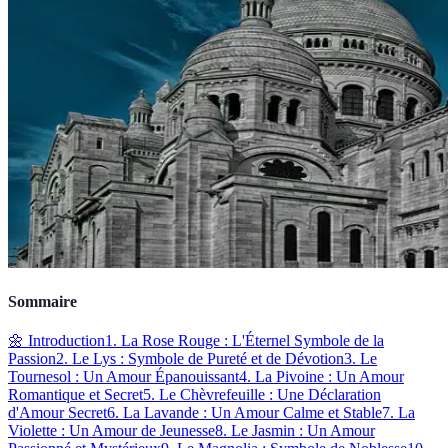
Sommaire
🌼 Introduction
1. La Rose Rouge : L'Éternel Symbole de la
Passion
2. Le Lys : Symbole de Pureté et de Dévotion
3. Le
Tournesol : Un Amour Épanouissant
4. La Pivoine : Un Amour
Romantique et Secret
5. Le Chèvrefeuille : Une Déclaration
d'Amour Secret
6. La Lavande : Un Amour Calme et Stable
7. La
Violette : Un Amour de Jeunesse
8. Le Jasmin : Un Amour