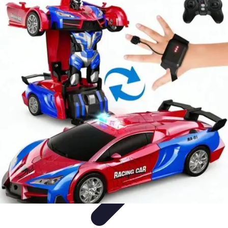
Amour et Cœurs
Relations Amoureuses
Relations amoureuses
Symbolique et
Rituels
Tendances
Psychologie de l'Amour
Amour et Cœurs