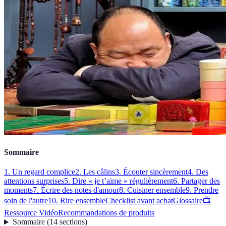
Sommaire
1. Un regard complice
2. Les câlins
3. Écouter sincèrement
4. Des
attentions surprises
5. Dire « je t’aime » régulièrement
6. Partager des
moments
7. Écrire des notes d'amour
8. Cuisiner ensemble
9. Prendre
soin de l'autre
10. Rire ensemble
Checklist avant achat
Glossaire
📺
Ressource Vidéo
Recommandations de produits
Sommaire
(
14
sections
)