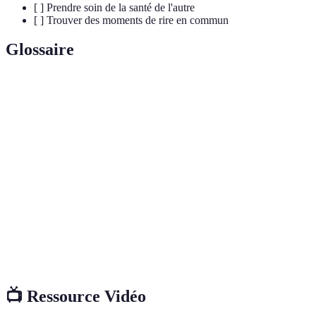
[ ] Prendre soin de la santé de l'autre
[ ] Trouver des moments de rire en commun
Glossaire
Terme
Définition
Gestes
Actions simples qui expriment l'amour et la
d'affection
tendresse dans une relation.
Technique de communication qui consiste à écouter
Écoute
attentivement la personne tout en lui montrant qu'on
active
s'intéresse à ses paroles.
Hormone associée à l'attachement, souvent libérée
Ocytocine
par des gestes affectueux comme les câlins.
📺 Ressource Vidéo