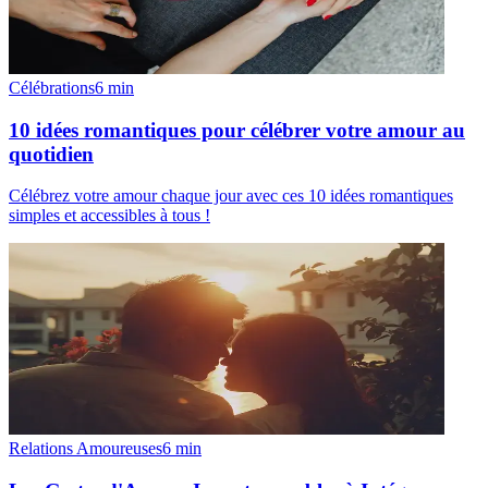
Célébrations
6
min
10 idées romantiques pour célébrer votre amour au
quotidien
Célébrez votre amour chaque jour avec ces 10 idées romantiques
simples et accessibles à tous !
Relations Amoureuses
6
min