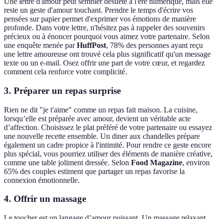
Une lettre d'amour peut sembler désuète à l'ère numérique, mais elle
reste un geste d'amour touchant. Prendre le temps d'écrire vos
pensées sur papier permet d'exprimer vos émotions de manière
profonde. Dans votre lettre, n'hésitez pas à rappeler des souvenirs
précieux ou à énoncer pourquoi vous aimez votre partenaire. Selon
une enquête menée par
HuffPost
, 78% des personnes ayant reçu
une lettre amoureuse ont trouvé cela plus significatif qu'un message
texte ou un e-mail. Osez offrir une part de votre cœur, et regardez
comment cela renforce votre complicité.
3.
Préparer un repas surprise
Rien ne dit "je t'aime" comme un repas fait maison. La cuisine,
lorsqu’elle est préparée avec amour, devient un véritable acte
d’affection. Choisissez le plat préféré de votre partenaire ou essayez
une nouvelle recette ensemble. Un diner aux chandelles prépare
également un cadre propice à l'intimité. Pour rendre ce geste encore
plus spécial, vous pourriez utiliser des éléments de manière créative,
comme une table joliment dressée. Selon
Food Magazine
, environ
65% des couples estiment que partager un repas favorise la
connexion émotionnelle.
4.
Offrir un massage
Le toucher est un langage d’amour puissant. Un massage relaxant