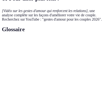
[Vidéo sur les gestes d'amour qui renforcent les relations]
, une
analyse complète sur les façons d'améliorer votre vie de couple.
Recherchez sur YouTube : "gestes d'amour pour les couples 2026".
Glossaire
Terme
Définition
Gestes
Actions ou attentions destinées à exprimer affection et
d'amour
soutien envers une personne aimée.
Technique de communication où l'on se concentre
Écoute
intégralement sur l'interlocuteur, en valorisant ses
active
sentiments et ses pensées.
Relatif au sens du toucher, souvent utilisé dans le
Tactile
contexte des gestes affectifs.