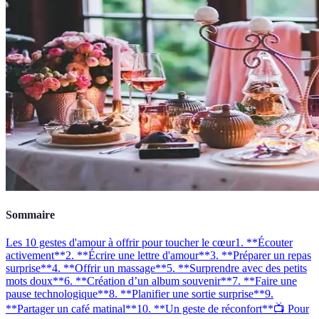
Sommaire
Les 10 gestes d'amour à offrir pour toucher le cœur
1. **Écouter
activement**
2. **Écrire une lettre d'amour**
3. **Préparer un repas
surprise**
4. **Offrir un massage**
5. **Surprendre avec des petits
mots doux**
6. **Création d’un album souvenir**
7. **Faire une
pause technologique**
8. **Planifier une sortie surprise**
9.
**Partager un café matinal**
10. **Un geste de réconfort**
📺 Pour