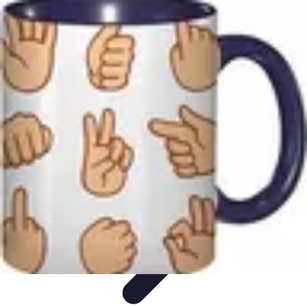
Amour et Cœurs
Relations Amoureuses
Relations amoureuses
Symbolique et
Rituels
Tendances
Psychologie de l'Amour
Amour et Cœurs