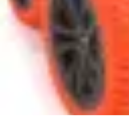
Amour et Cœurs
Relations Amoureuses
Relations amoureuses
Symbolique et Rituels
Ten
Amour et Cœurs