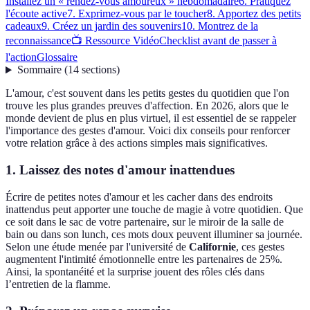
Installez un « rendez-vous amoureux » hebdomadaire
6. Pratiquez
l'écoute active
7. Exprimez-vous par le toucher
8. Apportez des petits
cadeaux
9. Créez un jardin des souvenirs
10. Montrez de la
reconnaissance
📺 Ressource Vidéo
Checklist avant de passer à
l'action
Glossaire
Sommaire
(
14
sections
)
L'amour, c'est souvent dans les petits gestes du quotidien que l'on
trouve les plus grandes preuves d'affection. En 2026, alors que le
monde devient de plus en plus virtuel, il est essentiel de se rappeler
l'importance des gestes d'amour. Voici dix conseils pour renforcer
votre relation grâce à des actions simples mais significatives.
1. Laissez des notes d'amour inattendues
Écrire de petites notes d'amour et les cacher dans des endroits
inattendus peut apporter une touche de magie à votre quotidien. Que
ce soit dans le sac de votre partenaire, sur le miroir de la salle de
bain ou dans son lunch, ces mots doux peuvent illuminer sa journée.
Selon une étude menée par l'université de
Californie
, ces gestes
augmentent l'intimité émotionnelle entre les partenaires de 25%.
Ainsi, la spontanéité et la surprise jouent des rôles clés dans
l’entretien de la flamme.