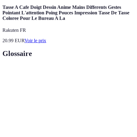
Tasse A Cafe Doigt Dessin Anime Mains Differents Gestes
Pointant L'attention Poing Pouces Impression Tasse De Tasse
Coloree Pour Le Bureau A La
Rakuten FR
20.99
EUR
Voir le prix
Glossaire
Terme
Définition
Gestes
Actions concrètes exprimant affection et
d'amour
attention envers un partenaire.
Processus de communication où l'on écoute
Écoute active
attentivement son interlocuteur, en montrant de
l'intérêt et en répondant.
Expression de gratitude et d'appréciation envers