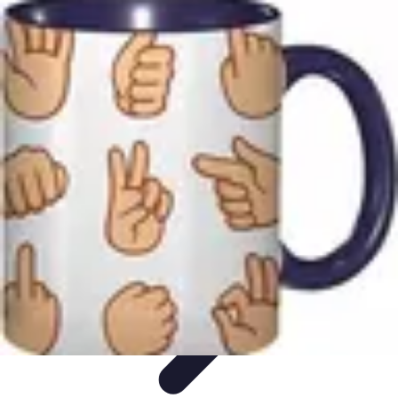
Amour et Cœurs
Relations Amoureuses
Relations amoureuses
Symbolique et
Rituels
Tendances
Psychologie de l'Amour
Amour et Cœurs