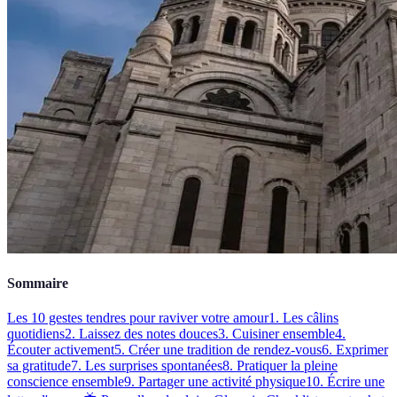
Sommaire
Les 10 gestes tendres pour raviver votre amour
1. Les câlins
quotidiens
2. Laissez des notes douces
3. Cuisiner ensemble
4.
Écouter activement
5. Créer une tradition de rendez-vous
6. Exprimer
sa gratitude
7. Les surprises spontanées
8. Pratiquer la pleine
conscience ensemble
9. Partager une activité physique
10. Écrire une