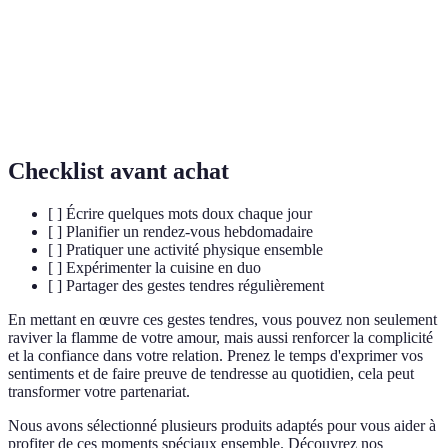
moment présent, souvent utilisée pour réduire le
conscience
stress
Technique de communication qui implique d'écouter
Écoute
attentivement, sans interruption, pour mieux
active
comprendre l'interlocuteur
Checklist avant achat
[ ] Écrire quelques mots doux chaque jour
[ ] Planifier un rendez-vous hebdomadaire
[ ] Pratiquer une activité physique ensemble
[ ] Expérimenter la cuisine en duo
[ ] Partager des gestes tendres régulièrement
En mettant en œuvre ces gestes tendres, vous pouvez non seulement
raviver la flamme de votre amour, mais aussi renforcer la complicité
et la confiance dans votre relation. Prenez le temps d'exprimer vos
sentiments et de faire preuve de tendresse au quotidien, cela peut
transformer votre partenariat.
Nous avons sélectionné plusieurs produits adaptés pour vous aider à
profiter de ces moments spéciaux ensemble. Découvrez nos