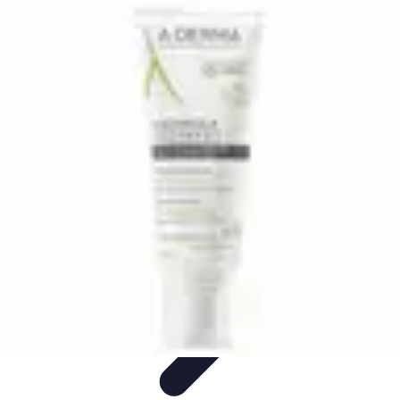
Amour et Cœurs
Relations Amoureuses
Relations amoureuses
Symbolique et
Rituels
Tendances
Psychologie de l'Amour
Amour et Cœurs