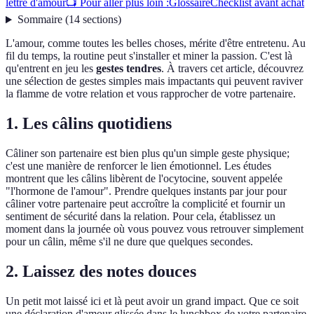
lettre d'amour
📺 Pour aller plus loin :
Glossaire
Checklist avant achat
Sommaire
(
14
sections
)
L'amour, comme toutes les belles choses, mérite d'être entretenu. Au
fil du temps, la routine peut s'installer et miner la passion. C'est là
qu'entrent en jeu les
gestes tendres
. À travers cet article, découvrez
une sélection de gestes simples mais impactants qui peuvent raviver
la flamme de votre relation et vous rapprocher de votre partenaire.
1. Les câlins quotidiens
Câliner son partenaire est bien plus qu'un simple geste physique;
c'est une manière de renforcer le lien émotionnel. Les études
montrent que les câlins libèrent de l'ocytocine, souvent appelée
"l'hormone de l'amour". Prendre quelques instants par jour pour
câliner votre partenaire peut accroître la complicité et fournir un
sentiment de sécurité dans la relation. Pour cela, établissez un
moment dans la journée où vous pouvez vous retrouver simplement
pour un câlin, même s'il ne dure que quelques secondes.
2. Laissez des notes douces
Un petit mot laissé ici et là peut avoir un grand impact. Que ce soit
une déclaration d'amour glissée dans le lunchbox de votre partenaire