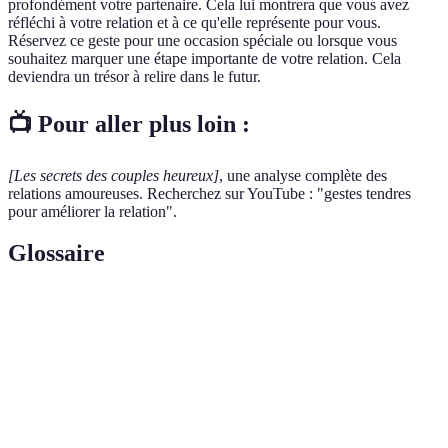
profondément votre partenaire. Cela lui montrera que vous avez
réfléchi à votre relation et à ce qu'elle représente pour vous.
Réservez ce geste pour une occasion spéciale ou lorsque vous
souhaitez marquer une étape importante de votre relation. Cela
deviendra un trésor à relire dans le futur.
📺 Pour aller plus loin :
[Les secrets des couples heureux]
, une analyse complète des
relations amoureuses. Recherchez sur YouTube : "gestes tendres
pour améliorer la relation".
Glossaire
Terme
Définition
Gestes
Actions affectueuses ayant pour but de renforcer les
tendre
liens émotionnels dans une relation amoureuse
Pratique de focaliser attention et conscience sur le
Pleine