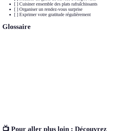
[ ] Cuisiner ensemble des plats rafraîchissants
[ ] Organiser un rendez-vous surprise
[ ] Exprimer votre gratitude régulièrement
Glossaire
Terme
Définition
Gestes
Actions petites mais significatives pour renforcer
tendres
l'affection dans une relation.
Engagement actif dans la conversation par la prise
Écoute
de notes et la reformulation des propos d'un
active
interlocuteur.
Intimité
Degré de connexion affective et compréhension
émotionnelle
mutuelle dans une relation.
📺 Pour aller plus loin :
Découvrez