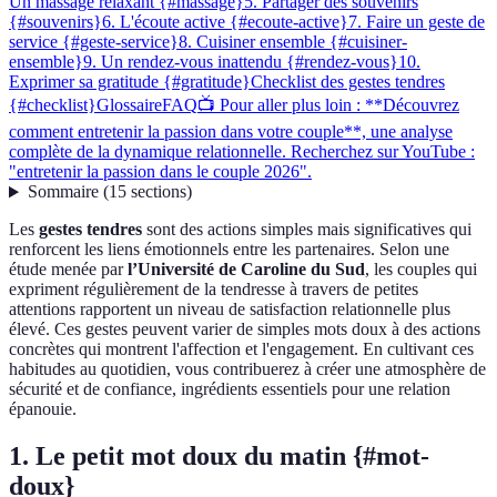
Un massage relaxant {#massage}
5. Partager des souvenirs
{#souvenirs}
6. L'écoute active {#ecoute-active}
7. Faire un geste de
service {#geste-service}
8. Cuisiner ensemble {#cuisiner-
ensemble}
9. Un rendez-vous inattendu {#rendez-vous}
10.
Exprimer sa gratitude {#gratitude}
Checklist des gestes tendres
{#checklist}
Glossaire
FAQ
📺 Pour aller plus loin : **Découvrez
comment entretenir la passion dans votre couple**, une analyse
complète de la dynamique relationnelle. Recherchez sur YouTube :
"entretenir la passion dans le couple 2026".
Sommaire
(
15
sections
)
Les
gestes tendres
sont des actions simples mais significatives qui
renforcent les liens émotionnels entre les partenaires. Selon une
étude menée par
l’Université de Caroline du Sud
, les couples qui
expriment régulièrement de la tendresse à travers de petites
attentions rapportent un niveau de satisfaction relationnelle plus
élevé. Ces gestes peuvent varier de simples mots doux à des actions
concrètes qui montrent l'affection et l'engagement. En cultivant ces
habitudes au quotidien, vous contribuerez à créer une atmosphère de
sécurité et de confiance, ingrédients essentiels pour une relation
épanouie.
1. Le petit mot doux du matin {#mot-
doux}