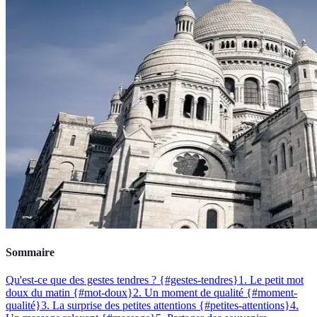
Sommaire
Qu'est-ce que des gestes tendres ? {#gestes-tendres}
1. Le petit mot
doux du matin {#mot-doux}
2. Un moment de qualité {#moment-
qualité}
3. La surprise des petites attentions {#petites-attentions}
4.