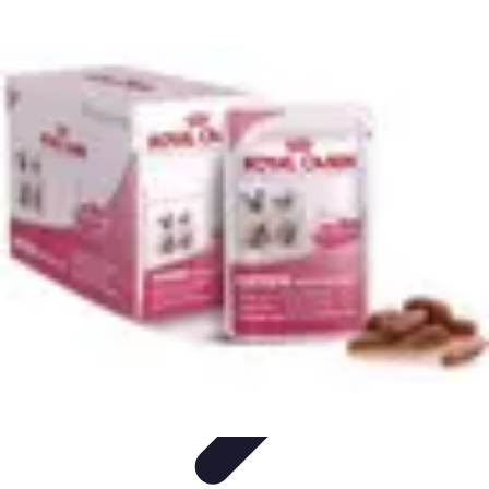
Amour et Cœurs
Relations Amoureuses
Relations amoureuses
Symbolique et
Rituels
Tendances
Psychologie de l'Amour
Amour et Cœurs