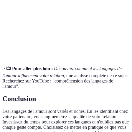
Langage de
Manière unique par laquelle une personne
l'amour
exprime et ressent de l'affection.
Mots
Énonciations verbales d'encouragement et de
d'affirmation
louange.
Actes de
Actions effectuées pour améliorer la vie de son
service
partenaire ou pour lui montrer de l'affection.
>
📺 Pour aller plus loin :
Découvrez comment les langages de
l'amour influencent votre relation
, une analyse complète de ce sujet.
Recherchez sur YouTube : "compréhension des langages de
l'amour".
Conclusion
Les langages de l'amour sont variés et riches. En les identifiant chez
votre partenaire, vous augmenterez la qualité de votre relation.
Investissez du temps pour explorer ces langages et n'oubliez pas que
chaque geste compte. Choisissez de mettre en pratique ce que vous