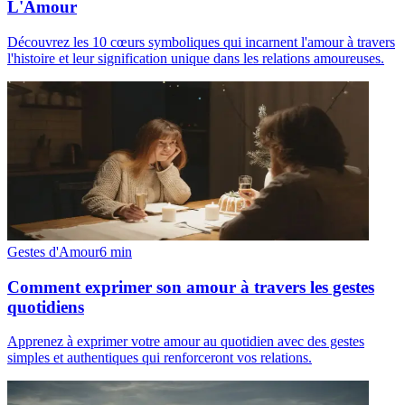
L'Amour
Découvrez les 10 cœurs symboliques qui incarnent l'amour à travers
l'histoire et leur signification unique dans les relations amoureuses.
Gestes d'Amour
6
min
Comment exprimer son amour à travers les gestes
quotidiens
Apprenez à exprimer votre amour au quotidien avec des gestes
simples et authentiques qui renforceront vos relations.