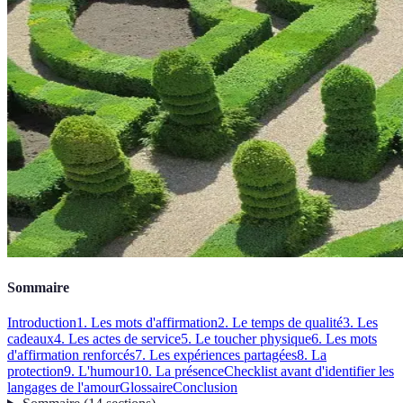
Sommaire
Introduction
1. Les mots d'affirmation
2. Le temps de qualité
3. Les
cadeaux
4. Les actes de service
5. Le toucher physique
6. Les mots
d'affirmation renforcés
7. Les expériences partagées
8. La
protection
9. L'humour
10. La présence
Checklist avant d'identifier les
langages de l'amour
Glossaire
Conclusion