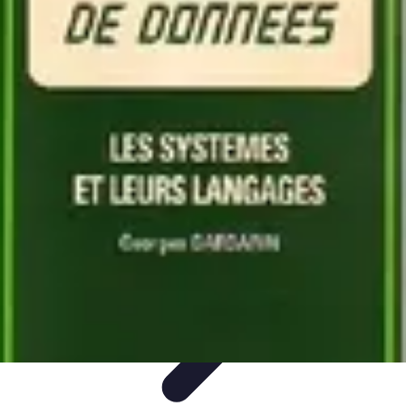
Amour et Cœurs
Relations Amoureuses
Relations amoureuses
Symbolique et
Rituels
Tendances
Psychologie de l'Amour
Amour et Cœurs