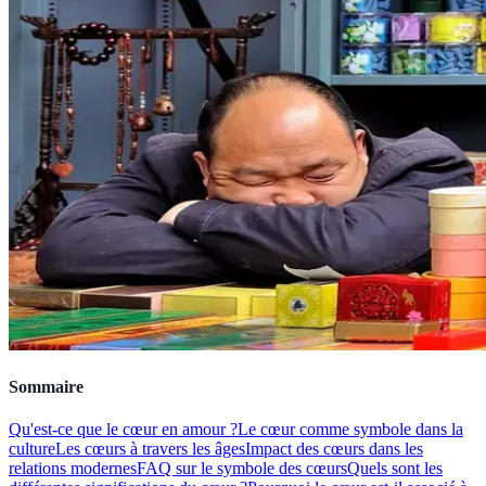
Sommaire
Qu'est-ce que le cœur en amour ?
Le cœur comme symbole dans la
culture
Les cœurs à travers les âges
Impact des cœurs dans les
relations modernes
FAQ sur le symbole des cœurs
Quels sont les