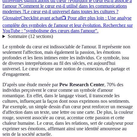
différentes significations du cœur ?
Pourquoi le cœur est-il associé à
l'amour ?
Comment le cœur est-il utilisé dans les communications
modernes ?
Le cœur est-il universel dans toutes les cultures ?
Glossaire
Checklist avant achat
📺 Pour aller plus loin : Une analyse
complète des symboles de l'amour et leur évolution. Recherchez sur
YouTube : "symbolisme des cœurs dans l'amour".
Sommaire
(
12
sections
)
Le symbole du cœur est indissociable de l'amour. Il représente non
seulement l'affection, mais également la passion, les émotions
profondes et les liens intimes entre les individus. Ce symbole, issu
de diverses interprétations au fil des siècles, est aujourd'hui
universel. Le cœur évoque une notion de connexion, de partage et
d'engagement.
D'après une étude menée par
Pew Research Center
, 70% des
individus perçoivent le cœur comme un symbole d'amour
romantique. En effet, dans le langage visuel, il transcende les
cultures, influençant la façon dont nous exprimons nos sentiments.
Par exemple, un simple dessin d'un cœur peut renforcer un message
d'affection dans un texte, une lettre ou une carte. De plus, la couleur
rouge, souvent associée au cœur, accentue cette passion et cette
chaleur humaine. Le cœur, dans les relations, sert de catalyseur pour
exprimer ses émotions, affirmant ainsi une identité amoureuse au
sein de la société actuelle.