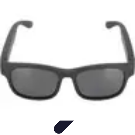
Amour et Cœurs
Relations Amoureuses
Relations amoureuses
Symbolique et
Rituels
Tendances
Psychologie de l'Amour
Amour et Cœurs