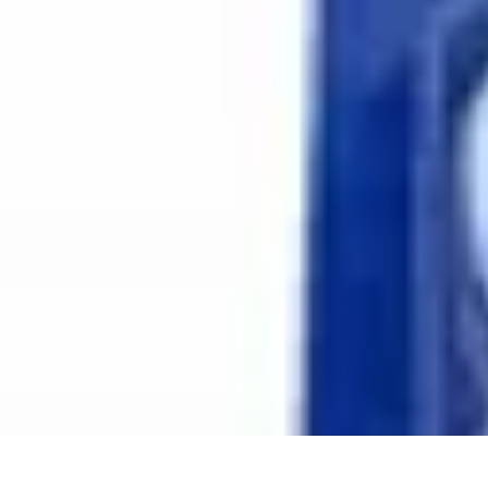
Amour et Cœurs
Relations Amoureuses
Relations amoureuses
Symbolique et Rituels
Ten
Amour et Cœurs