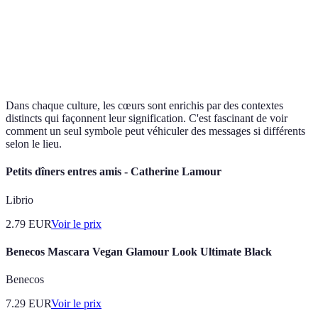
Afro-
Force de
Cœur avec motifs
Résilience et
américaine
l'amour
africains
unité
Moyen-
Amour
Cœur entouré de
Élévation
Orient
spirituel
calligraphie
spirituelle
Dans chaque culture, les cœurs sont enrichis par des contextes
distincts qui façonnent leur signification. C'est fascinant de voir
comment un seul symbole peut véhiculer des messages si différents
selon le lieu.
Petits dîners entres amis - Catherine Lamour
Librio
2.79
EUR
Voir le prix
Benecos Mascara Vegan Glamour Look Ultimate Black
Benecos
7.29
EUR
Voir le prix