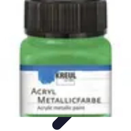
Amour et Cœurs
Relations Amoureuses
Relations amoureuses
Symbolique et
Rituels
Tendances
Psychologie de l'Amour
Amour et Cœurs