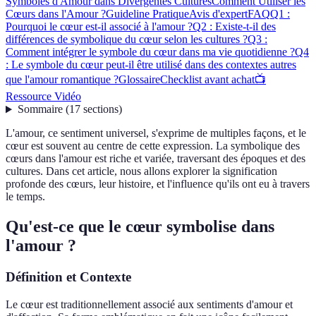
Symboles d'Amour dans Divergentes Cultures
Comment Utiliser les
Cœurs dans l'Amour ?
Guideline Pratique
Avis d'expert
FAQ
Q1 :
Pourquoi le cœur est-il associé à l'amour ?
Q2 : Existe-t-il des
différences de symbolique du cœur selon les cultures ?
Q3 :
Comment intégrer le symbole du cœur dans ma vie quotidienne ?
Q4
: Le symbole du cœur peut-il être utilisé dans des contextes autres
que l'amour romantique ?
Glossaire
Checklist avant achat
📺
Ressource Vidéo
Sommaire
(
17
sections
)
L'amour, ce sentiment universel, s'exprime de multiples façons, et le
cœur est souvent au centre de cette expression. La symbolique des
cœurs dans l'amour est riche et variée, traversant des époques et des
cultures. Dans cet article, nous allons explorer la signification
profonde des cœurs, leur histoire, et l'influence qu'ils ont eu à travers
le temps.
Qu'est-ce que le cœur symbolise dans
l'amour ?
Définition et Contexte
Le cœur est traditionnellement associé aux sentiments d'amour et