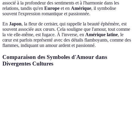
associé à la profondeur des sentiments et à l'harmonie dans les
relations, tandis qu'en
Europe
et en
Amérique
, il symbolise
souvent l'expression romantique et passionnée.
En
Japon
, la fleur de cerisier, qui rappelle la beauté éphémère, est
souvent associée aux cœurs. Cela souligne que l'amour, tout comme
la vie elle-même, est fugace. À l'inverse, en
Amérique latine
, le
cœur est parfois représenté avec des détails flamboyants, comme des
flammes, indiquant un amour ardent et passionné.
Comparaison des Symboles d'Amour dans
Divergentes Cultures
Culture
Symbolique
Exemple de Cœur
Significatio
Amour
Cœur orné de
Passion et
Européenne
romantique
fleurs
affection
Profondeur
Cœur stylisé avec
Harmonie et
Asiatique
des relations
cerisiers
beauté fugac