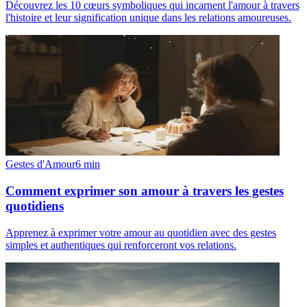
Découvrez les 10 cœurs symboliques qui incarnent l'amour à travers
l'histoire et leur signification unique dans les relations amoureuses.
Gestes d'Amour
6
min
Comment exprimer son amour à travers les gestes
quotidiens
Apprenez à exprimer votre amour au quotidien avec des gestes
simples et authentiques qui renforceront vos relations.