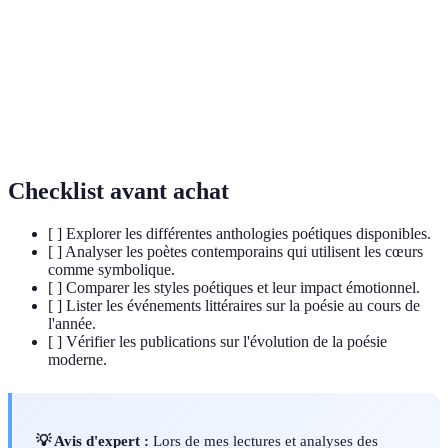
Art littéraire qui utilise le rythme et la métaphore
Poésie
pour exprimer des idées et émotions.
Figure de style qui établit une comparaison implicite
Métaphore
entre deux choses sans utiliser « comme ».
Checklist avant achat
[ ] Explorer les différentes anthologies poétiques disponibles.
[ ] Analyser les poètes contemporains qui utilisent les cœurs
comme symbolique.
[ ] Comparer les styles poétiques et leur impact émotionnel.
[ ] Lister les événements littéraires sur la poésie au cours de
l'année.
[ ] Vérifier les publications sur l'évolution de la poésie
moderne.
💡 Avis d'expert :
Lors de mes lectures et analyses des