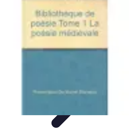
Amour et Cœurs
Relations Amoureuses
Relations amoureuses
Symbolique et
Rituels
Tendances
Psychologie de l'Amour
Amour et Cœurs