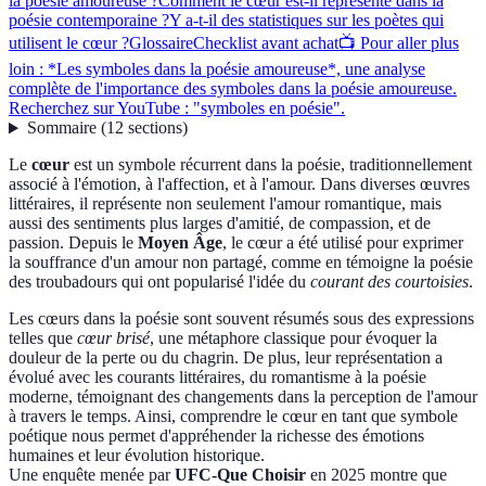
la poésie amoureuse ?
Comment le cœur est-il représenté dans la
poésie contemporaine ?
Y a-t-il des statistiques sur les poètes qui
utilisent le cœur ?
Glossaire
Checklist avant achat
📺 Pour aller plus
loin : *Les symboles dans la poésie amoureuse*, une analyse
complète de l'importance des symboles dans la poésie amoureuse.
Recherchez sur YouTube : "symboles en poésie".
Sommaire
(
12
sections
)
Le
cœur
est un symbole récurrent dans la poésie, traditionnellement
associé à l'émotion, à l'affection, et à l'amour. Dans diverses œuvres
littéraires, il représente non seulement l'amour romantique, mais
aussi des sentiments plus larges d'amitié, de compassion, et de
passion. Depuis le
Moyen Âge
, le cœur a été utilisé pour exprimer
la souffrance d'un amour non partagé, comme en témoigne la poésie
des troubadours qui ont popularisé l'idée du
courant des courtoisies
.
Les cœurs dans la poésie sont souvent résumés sous des expressions
telles que
cœur brisé
, une métaphore classique pour évoquer la
douleur de la perte ou du chagrin. De plus, leur représentation a
évolué avec les courants littéraires, du romantisme à la poésie
moderne, témoignant des changements dans la perception de l'amour
à travers le temps. Ainsi, comprendre le cœur en tant que symbole
poétique nous permet d'appréhender la richesse des émotions
humaines et leur évolution historique.
Une enquête menée par
UFC-Que Choisir
en 2025 montre que