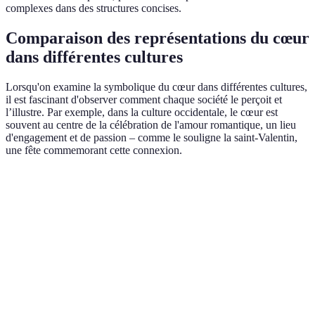
complexes dans des structures concises.
Comparaison des représentations du cœur
dans différentes cultures
Lorsqu'on examine la symbolique du cœur dans différentes cultures,
il est fascinant d'observer comment chaque société le perçoit et
l’illustre. Par exemple, dans la culture occidentale, le cœur est
souvent au centre de la célébration de l'amour romantique, un lieu
d'engagement et de passion – comme le souligne la saint-Valentin,
une fête commemorant cette connexion.
Culture
Symbolique du cœur
Exemples littéraires
Im
Occidentale
Amour romantique
Roméo et Juliette
Ca
Fes
Orientale
Amour spirituel
Poèmes de
Li Bai
lu
Récits folkloriques
Cé
Afrique
Community spirit