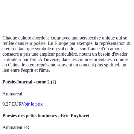
africains
lo
Poésie des peuples
Re
Indigène
Nature et connexion
autochtones
cul
Chaque culture aborde le cœur avec une perspective unique qui se
reflète dans leur poésie. En Europe par exemple, la représentation du
cœur en tant que symbole du vol et de la souffrance d'un amour
consacré a pris une ampleur particulière, notant un besoin d'évader
la douleur par l'art. À l'inverse, dans les cultures orientales, comme
en Chine, le cœur représente souvent un concept plus spirituel, un
lien entre l'esprit et l'âme.
Poésie-Journal - tome 2 (2)
Ammareal
9.27
EUR
Voir le prix
Poésies des petits bonheurs - Eric Puybaret
Ammareal FR