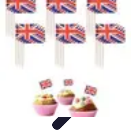
Amour et Cœurs
Relations Amoureuses
Relations amoureuses
Symbolique et
Rituels
Tendances
Psychologie de l'Amour
Amour et Cœurs