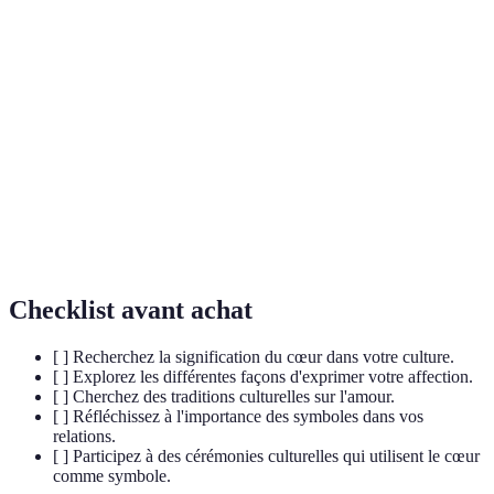
Terme
Définition
Amour
Relation affective passionnelle entre individus
romantique
Signification d'un symbole dans un contexte
Symbolique
culturel
Emotions
Réponses affectives aux expériences
Checklist avant achat
[ ] Recherchez la signification du cœur dans votre culture.
[ ] Explorez les différentes façons d'exprimer votre affection.
[ ] Cherchez des traditions culturelles sur l'amour.
[ ] Réfléchissez à l'importance des symboles dans vos
relations.
[ ] Participez à des cérémonies culturelles qui utilisent le cœur
comme symbole.