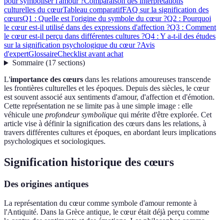
pour symboliser l'amour ?
Comparaison des interprétations
culturelles du cœur
Tableau comparatif
FAQ sur la signification des
cœurs
Q1 : Quelle est l'origine du symbole du cœur ?
Q2 : Pourquoi
le cœur est-il utilisé dans des expressions d'affection ?
Q3 : Comment
le cœur est-il perçu dans différentes cultures ?
Q4 : Y a-t-il des études
sur la signification psychologique du cœur ?
Avis
d'expert
Glossaire
Checklist avant achat
Sommaire
(
17
sections
)
L'
importance des cœurs
dans les relations amoureuses transcende
les frontières culturelles et les époques. Depuis des siècles, le cœur
est souvent associé aux sentiments d'amour, d'affection et d'émotion.
Cette représentation ne se limite pas à une simple image : elle
véhicule une
profondeur symbolique
qui mérite d'être explorée. Cet
article vise à définir la signification des cœurs dans les relations, à
travers différentes cultures et époques, en abordant leurs implications
psychologiques et sociologiques.
Signification historique des cœurs
Des origines antiques
La représentation du cœur comme symbole d'amour remonte à
l'Antiquité. Dans la Grèce antique, le cœur était déjà perçu comme