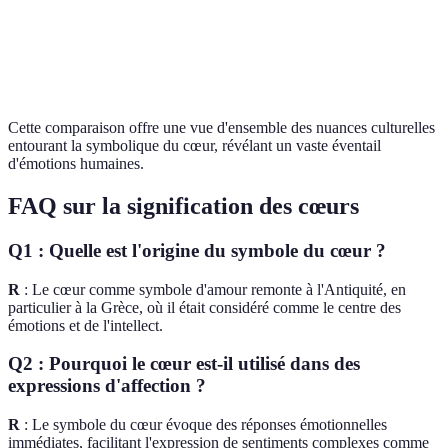
Orient
familiales
fami
Rituels
Fidél
Indienne
Sacrifice et dévotion
amoureux
enga
Cette comparaison offre une vue d'ensemble des nuances culturelles
entourant la symbolique du cœur, révélant un vaste éventail
d'émotions humaines.
FAQ sur la signification des cœurs
Q1 : Quelle est l'origine du symbole du cœur ?
R
: Le cœur comme symbole d'amour remonte à l'Antiquité, en
particulier à la Grèce, où il était considéré comme le centre des
émotions et de l'intellect.
Q2 : Pourquoi le cœur est-il utilisé dans des
expressions d'affection ?
R
: Le symbole du cœur évoque des réponses émotionnelles
immédiates, facilitant l'expression de sentiments complexes comme