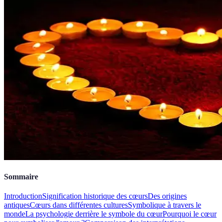
Sommaire
Introduction
Signification historique des cœurs
Des origines
antiques
Cœurs dans différentes cultures
Symbolique à travers le
monde
La psychologie derrière le symbole du cœur
Pourquoi le cœur