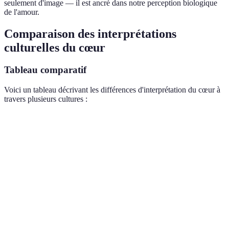
seulement d'image — il est ancré dans notre perception biologique
de l'amour.
Comparaison des interprétations
culturelles du cœur
Tableau comparatif
Voici un tableau décrivant les différences d'interprétation du cœur à
travers plusieurs cultures :
Culture
Signification principale
Pratiques liées
Émot
Offrande de
Occidentale
Amour romantique
Pass
cœurs
Décorations en
Chinoise
Joie et bonheur
Bonh
papier
Moyen-
Cérémonies
Soli
Unité et harmonie