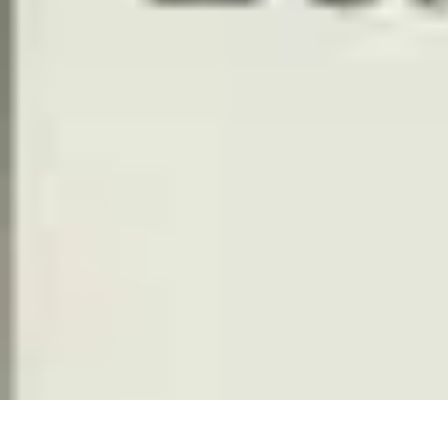
Amour et Cœurs
Relations Amoureuses
Relations amoureuses
Symbolique et Rituels
Ten
Amour et Cœurs