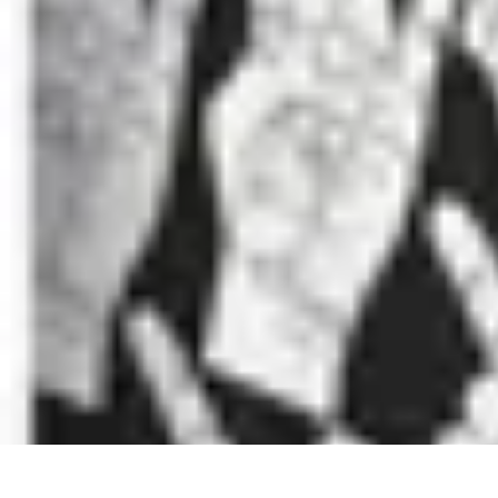
Amour et Cœurs
Relations Amoureuses
Relations amoureuses
Symbolique et Rituels
Ten
Amour et Cœurs