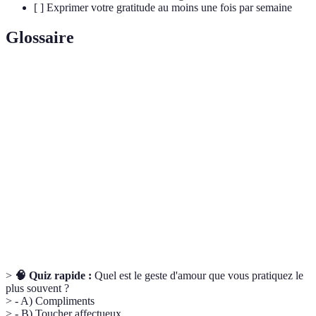
[ ] Exprimer votre gratitude au moins une fois par semaine
Glossaire
Terme
Définition
Gestes
Actions positives menées pour exprimer l'affection
d'amour
dans une relation
Écoute
Technique de communication où l'individu se
active
concentre sur ce que dit l'autre personne
Hormone impliquée dans l'établissement des liens
Ocytocine
affectifs et l'attachement
>
🧠 Quiz rapide :
Quel est le geste d'amour que vous pratiquez le
plus souvent ?
> - A) Compliments
> - B) Toucher affectueux