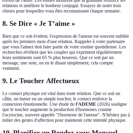
efforts de l'autre. Les études montrent que la gratitude renforce les
relations et améliore le bonheur conjugal. Essayez de noter trois
choses pour lesquelles vous êtes reconnaissant chaque semaine.
8. Se Dire « Je T’aime »
Bien que ce soit évident, l'expression de l'amour est souvent oubliée
après les premiers mois d'une relation. Rappeler à votre partenaire
que vous l'aimez doit faire partie de votre routine quotidienne. Les
recherches révèlent que les couples qui expriment régulièrement
leurs sentiments sont 65 % plus heureux. Que ce soit par un
message, une note, ou en le disant simplement, cela compte
vraiment.
9. Le Toucher Affectueux
Le contact physique est vital dans toute relation. Que ce soit un
câlin, un baiser ou un simple toucher, le contact renforce la
connexion émotionnelle. Une étude de
l'ADEME
(2026) souligne
que le toucher augmente la production d'hormones comme
l'ocytocine, souvent appelée "l'hormone de l'amour". N'hésitez pas à
initier des gestes d'affection pour maintenir cette intimité physique.
10. Planifier un Rendez-vous Mensuel