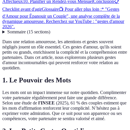
Affectueux
10. Planifier un Rendez-vous Mensuel
Conclusion
📋
Checklist avant d'agir
Glossaire
📺 Pour aller plus loin :* "Gestes
d'Amour pour Épanouir un Couple", une analyse complète de la
dynamique amoureuse. Recherchez sur YouTube : "gestes d'amour
2026".
Sommaire
(
15
sections
)
Dans une relation amoureuse, les attentions et gestes souvent
négligés jouent un rôle essentiel. Ces gestes d'amour, qu'ils soient
petits ou grands, enrichissent la complicité et la compréhension entre
partenaires. Dans cet article, nous explorerons plusieurs gestes
d'amour incontournables qui peuvent renforcer votre relation au
quotidien.
1. Le Pouvoir des Mots
Les mots ont un impact immense sur notre quotidien. Complimenter
votre partenaire régulièrement peut faire une grande différence.
Selon une étude de
l'INSEE
(2025), 61 % des couples estiment que
les mots d'affirmation renforcent leur complicité. N’hésitez pas à
exprimer votre admiration. Que ce soit pour son apparence ou ses
compétences, votre partenaire se sentira valorisé et aimé.