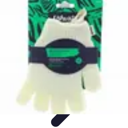
Amour et Cœurs
Relations Amoureuses
Relations amoureuses
Symbolique et
Rituels
Tendances
Psychologie de l'Amour
Amour et Cœurs