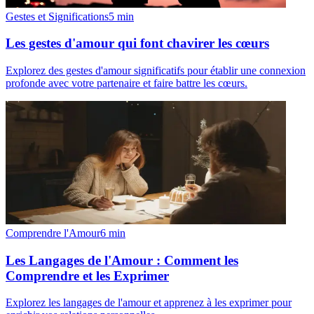
Gestes et Significations
5
min
Les gestes d'amour qui font chavirer les cœurs
Explorez des gestes d'amour significatifs pour établir une connexion
profonde avec votre partenaire et faire battre les cœurs.
Comprendre l'Amour
6
min
Les Langages de l'Amour : Comment les
Comprendre et les Exprimer
Explorez les langages de l'amour et apprenez à les exprimer pour