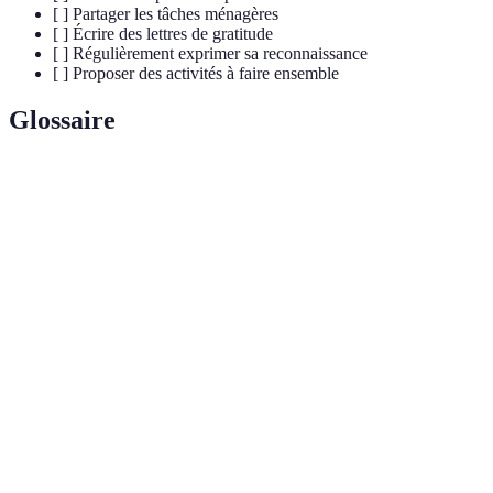
[ ] Partager les tâches ménagères
[ ] Écrire des lettres de gratitude
[ ] Régulièrement exprimer sa reconnaissance
[ ] Proposer des activités à faire ensemble
Glossaire
Terme
Définition
Gestes
Actions symboliques ou pratiques qui expriment
d'amour
affection et souci envers autrui.
Technique de communication où l'on écoute
Écoute
attentivement sans interrompre, montrant une
active
empathie totale.
Reconnaissance et appréciation des actions des autres,
Gratitude
favorisant des relations positives.