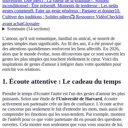
souvenirs
6. Dire merci : La valeur de la gratitude
7. Soutien
inconditionnel : Être présent
8. Moments de tendresse : Les petits
gestes comptent
9. Faire un geste généreux : Partager et donner
10.
Cultiver des traditions : Solides piliers
📺 Ressource Vidéo
Checklist
avant achat
Glossaire
Sommaire
(
14
sections
)
L'amour, qu'il soit romantique, familial ou amical, se nourrit de
gestes simples mais significatifs. Au fil des ans, il a été prouvé que
des attentions quotidiennes renforcent les liens affectifs. En 2026,
alors que le monde évolue, nous découvrons que ce sont souvent les
gestes les plus simples qui touchent réellement le cœur. Voici dix
inspirations de gestes d'amour à intégrer dans votre quotidien pour
enrichir vos relations.
1. Écoute attentive : Le cadeau du temps
Prendre le temps d'écouter l'autre est l'un des gestes d'amour les plus
puissants. Selon une étude de
l'Université de Harvard
, écouter
activement son partenaire crée un lien de confiance. L'écoute active
ne concerne pas seulement le fait d'entendre les mots, mais aussi de
comprendre les émotions qui les sous-tendent. Par exemple, montrez
de l'intérêt pour ce que votre partenaire dit en posant des questions
ouvertes. Cela montre non seulement que vous vous souciez de lui,