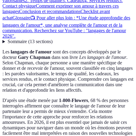
valorisantes
2. Temps de qualité
3. Cadeaux
4. Services rendus
5.
Contact physique
Comment exprimer son amour à travers ces
langages
Conclusion et recommandations
Checklist avant
achat
Glossaire
📺 Pour aller plus loin : *Une étude approfondie des
langages de l'amour*, une analyse complète de l'amour et de la
communication. Recherchez sur YouTube : "langages de l'amour
2026".
Sommaire
(
13
sections
)
Les
langages de l'amour
sont des concepts développés par le
docteur
Gary Chapman
dans son livre
Les langages de l'amour
.
Selon Chapman, chaque personne a une manière spécifique de
donner et de recevoir de l'amour, souvent classifiée en cinq langages
: les paroles valorisantes, le temps de qualité, les cadeaux, les
services rendus, et le contact physique. Comprendre ces langages est
crucial, car cela permet d'améliorer la communication dans une
relation et d'approfondir les liens affectifs.
D'après une étude menée par
1-800-Flowers
, 68 % des personnes
interrogées affirment que connaître le langage de l'amour de leur
partenaire leur a permis de mieux s'entendre. Cela montre
l'importance de cette approche pour renforcer les relations
amoureuses. En 2026, il est plus essentiel que jamais de saisir ces
dynamiques pour naviguer dans un monde où les émotions peuvent
facilement être mal interprétées en raison des nouvelles technologies