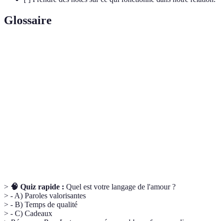
Glossaire
Terme
Définition
Langage de
Manière spécifique par laquelle une personne
l'amour
exprime et reçoit de l'amour.
Hormone associée aux sentiments d'affection et
Ocytocine
d'attachement.
Reconnaissances verbales, souvent très
Compliments
valorisantes pour les destinataires.
>
🧠 Quiz rapide :
Quel est votre langage de l'amour ?
> - A) Paroles valorisantes
> - B) Temps de qualité
> - C) Cadeaux