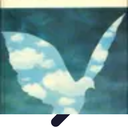
Amour et Cœurs
Relations Amoureuses
Relations amoureuses
Symbolique et
Rituels
Tendances
Psychologie de l'Amour
Amour et Cœurs