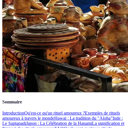
Sommaire
Introduction
Qu'est-ce qu'un rituel amoureux ?
Exemples de rituels
amoureux à travers le monde
Hawaï : La tradition du "Aloha"
Inde :
Le Saptapadi
Japon : La Célébration de la Hanami
La signification et