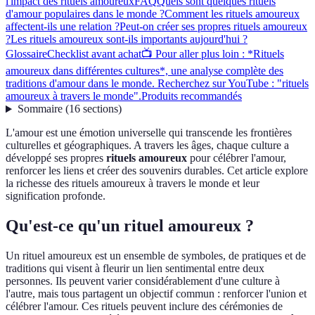
l'impact des rituels amoureux
FAQ
Quels sont quelques rituels
d'amour populaires dans le monde ?
Comment les rituels amoureux
affectent-ils une relation ?
Peut-on créer ses propres rituels amoureux
?
Les rituels amoureux sont-ils importants aujourd'hui ?
Glossaire
Checklist avant achat
📺 Pour aller plus loin : *Rituels
amoureux dans différentes cultures*, une analyse complète des
traditions d'amour dans le monde. Recherchez sur YouTube : "rituels
amoureux à travers le monde".
Produits recommandés
Sommaire
(
16
sections
)
L'amour est une émotion universelle qui transcende les frontières
culturelles et géographiques. A travers les âges, chaque culture a
développé ses propres
rituels amoureux
pour célébrer l'amour,
renforcer les liens et créer des souvenirs durables. Cet article explore
la richesse des rituels amoureux à travers le monde et leur
signification profonde.
Qu'est-ce qu'un rituel amoureux ?
Un rituel amoureux est un ensemble de symboles, de pratiques et de
traditions qui visent à fleurir un lien sentimental entre deux
personnes. Ils peuvent varier considérablement d'une culture à
l'autre, mais tous partagent un objectif commun : renforcer l'union et
célébrer l'amour. Ces rituels peuvent inclure des cérémonies de