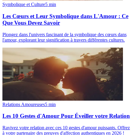
Symbolique et Culture
5
min
Les Cœurs et Leur Symbolique dans L'Amour : Ce
Que Vous Devez Savoir
Plongez dans l'univers fascinant de la symbolique des cœurs dans
l'amour, explorant leur signification à travers différentes cultures.
Relations Amoureuses
5
min
Les 10 Gestes d'Amour Pour Éveiller votre Relation
Ravivez votre relation avec ces 10 gestes d'amour puissants. Offrez
à votre partenaire des preuves d'affection authentiques en 2026 !