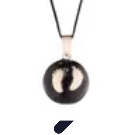
Amour et Cœurs
Relations Amoureuses
Relations amoureuses
Symbolique et
Rituels
Tendances
Psychologie de l'Amour
Amour et Cœurs