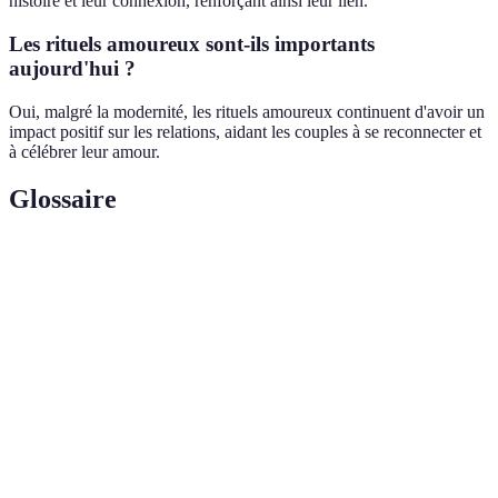
histoire et leur connexion, renforçant ainsi leur lien.
Les rituels amoureux sont-ils importants
aujourd'hui ?
Oui, malgré la modernité, les rituels amoureux continuent d'avoir un
impact positif sur les relations, aidant les couples à se reconnecter et
à célébrer leur amour.
Glossaire
Terme
Définition
Rituel
Ensemble de pratiques symboliques visant à célébrer
amoureux
et renforcer les liens affectifs.
Rituel hindou lors des mariages où les couples
Saptapadi
échangent des vœux en faisant sept pas.
Concept hawaïen de compassion et d'amour,
Aloha
symbolisant une forte connexion entre les personnes.