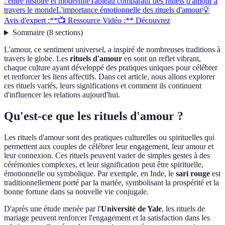
: entre histoire et modernité
Tableau comparatif des rituels d'amour à
travers le monde
L'importance émotionnelle des rituels d'amour
💡
Avis d'expert :
**📺 Ressource Vidéo :** Découvrez
Sommaire
(
8
sections
)
L'amour, ce sentiment universel, a inspiré de nombreuses traditions à
travers le globe. Les
rituels d'amour
en sont un reflet vibrant,
chaque culture ayant développé des pratiques uniques pour célébrer
et renforcer les liens affectifs. Dans cet article, nous allons explorer
ces rituels variés, leurs significations et comment ils continuent
d'influencer les relations aujourd'hui.
Qu'est-ce que les rituels d'amour ?
Les rituels d'amour sont des pratiques culturelles ou spirituelles qui
permettent aux couples de célébrer leur engagement, leur amour et
leur connexion. Ces rituels peuvent varier de simples gestes à des
cérémonies complexes, et leur signification peut être spirituelle,
émotionnelle ou symbolique. Par exemple, en Inde, le
sari rouge
est
traditionnellement porté par la mariée, symbolisant la prospérité et la
bonne fortune dans sa nouvelle vie conjugale.
D'après une étude menée par l'
Université de Yale
, les rituels de
mariage peuvent renforcer l'engagement et la satisfaction dans les