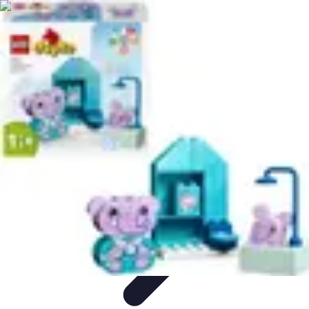
Amour et Cœurs
Relations Amoureuses
Relations amoureuses
Symbolique et
Rituels
Tendances
Psychologie de l'Amour
Amour et Cœurs