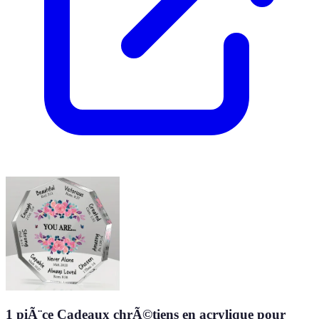
1 piÃ¨ce Cadeaux chrÃ©tiens en acrylique pour