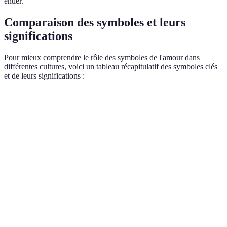
entier.
Comparaison des symboles et leurs
significations
Pour mieux comprendre le rôle des symboles de l'amour dans
différentes cultures, voici un tableau récapitulatif des symboles clés
et de leurs significations :
Symbole
Culture/Origine
Signification
Utilisation princ
Amour,
Cartes, bijoux, œ
Cœur
Universel
passion
d'art
Rose
Passion,
Saint-Valentin,
Européenne
rouge
romantisme
anniversaires
Liens
Nœud
Celtique
éternels,
Bijoux, tatouages
celtique
unité