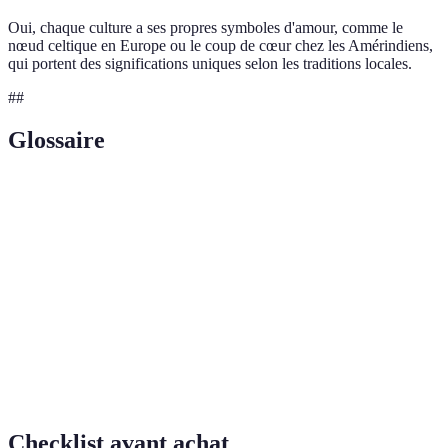
Oui, chaque culture a ses propres symboles d'amour, comme le
nœud celtique en Europe ou le coup de cœur chez les Amérindiens,
qui portent des significations uniques selon les traditions locales.
##
Glossaire
Terme
Définition
Symboles
Représentations graphiques ou gestuelles de concepts.
Sentiment d'affection profonde envers une autre
Amour
personne.
Émotion intense qui peut évoquer l'amour
Passion
romantique.
Checklist avant achat