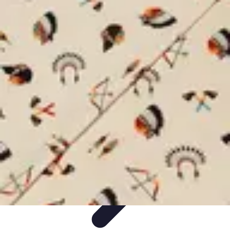
Amour et Cœurs
Relations Amoureuses
Relations amoureuses
Symbolique et
Rituels
Tendances
Psychologie de l'Amour
Amour et Cœurs