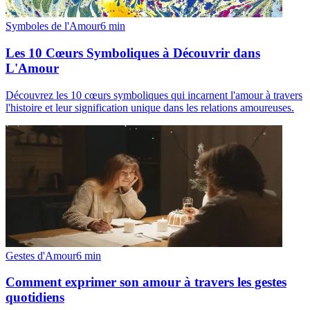
Symboles de l'Amour
6
min
Les 10 Cœurs Symboliques à Découvrir dans
L'Amour
Découvrez les 10 cœurs symboliques qui incarnent l'amour à travers
l'histoire et leur signification unique dans les relations amoureuses.
Gestes d'Amour
6
min
Comment exprimer son amour à travers les gestes
quotidiens