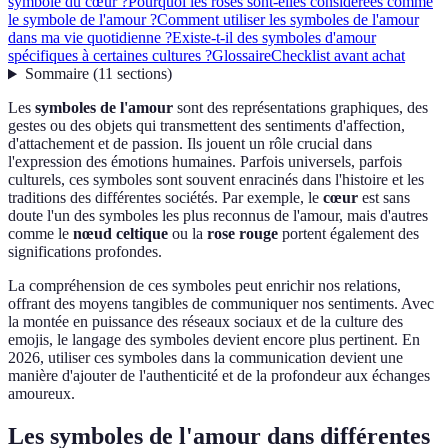
symbole du cœur ?
Pourquoi les roses sont-elles considérées comme
le symbole de l'amour ?
Comment utiliser les symboles de l'amour
dans ma vie quotidienne ?
Existe-t-il des symboles d'amour
spécifiques à certaines cultures ?
Glossaire
Checklist avant achat
Sommaire
(
11
sections
)
Les
symboles de l'amour
sont des représentations graphiques, des
gestes ou des objets qui transmettent des sentiments d'affection,
d'attachement et de passion. Ils jouent un rôle crucial dans
l'expression des émotions humaines. Parfois universels, parfois
culturels, ces symboles sont souvent enracinés dans l'histoire et les
traditions des différentes sociétés. Par exemple, le
cœur
est sans
doute l'un des symboles les plus reconnus de l'amour, mais d'autres
comme le
nœud celtique
ou la
rose rouge
portent également des
significations profondes.
La compréhension de ces symboles peut enrichir nos relations,
offrant des moyens tangibles de communiquer nos sentiments. Avec
la montée en puissance des réseaux sociaux et de la culture des
emojis, le langage des symboles devient encore plus pertinent. En
2026, utiliser ces symboles dans la communication devient une
manière d'ajouter de l'authenticité et de la profondeur aux échanges
amoureux.
Les symboles de l'amour dans différentes