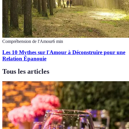
Compréhension de l'Amour
6
min
Les 10 Mythes sur l'Amour à Déconstruire pour une
Relation Épanouie
Tous les articles