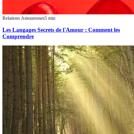
Relations Amoureuses
5
min
Les Langages Secrets de l'Amour : Comment les
Comprendre