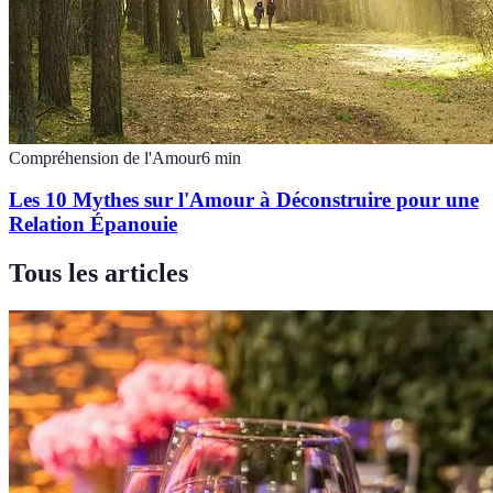
Compréhension de l'Amour
6
min
Les 10 Mythes sur l'Amour à Déconstruire pour une
Relation Épanouie
Tous les articles