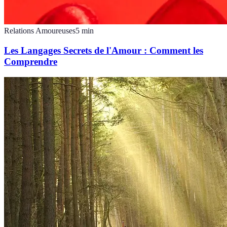
Relations Amoureuses
5
min
Les Langages Secrets de l'Amour : Comment les
Comprendre