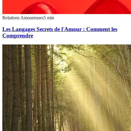
Relations Amoureuses
5
min
Les Langages Secrets de l'Amour : Comment les
Comprendre