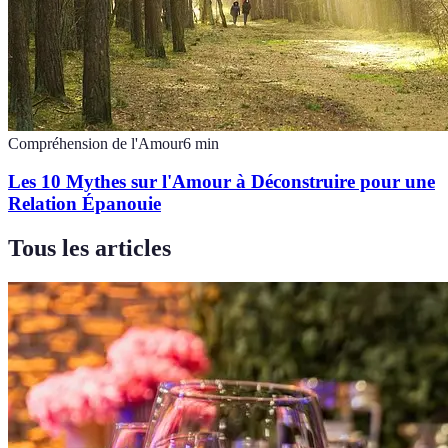
Compréhension de l'Amour
6
min
Les 10 Mythes sur l'Amour à Déconstruire pour une
Relation Épanouie
Tous les articles