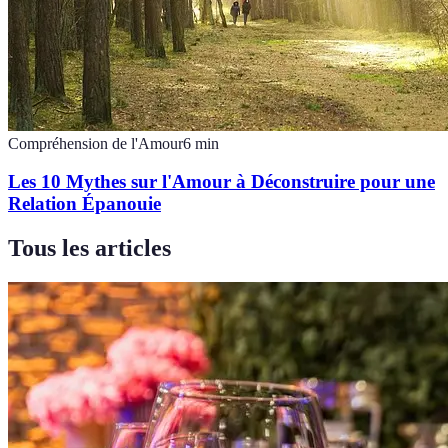
Compréhension de l'Amour
6
min
Les 10 Mythes sur l'Amour à Déconstruire pour une
Relation Épanouie
Tous les articles