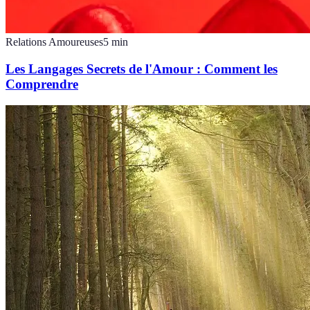
Relations Amoureuses
5
min
Les Langages Secrets de l'Amour : Comment les
Comprendre