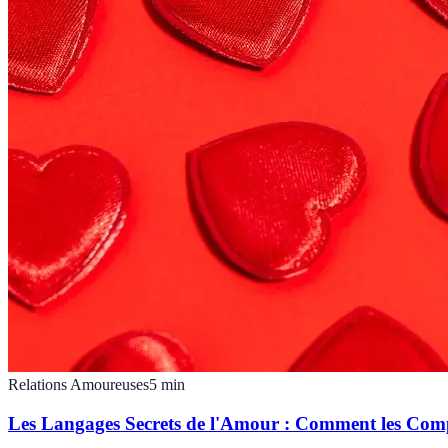
Relations Amoureuses
5
min
Les Langages Secrets de l'Amour : Comment les Co